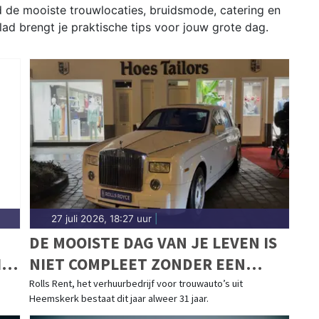
 de mooiste trouwlocaties, bruidsmode, catering en
lad brengt je praktische tips voor jouw grote dag.
27 juli 2026, 18:27 uur
|
DE MOOISTE DAG VAN JE LEVEN IS
IN
NIET COMPLEET ZONDER EEN
MOOIE TROUWAUTO
Rolls Rent, het verhuurbedrijf voor trouwauto’s uit
Heemskerk bestaat dit jaar alweer 31 jaar.