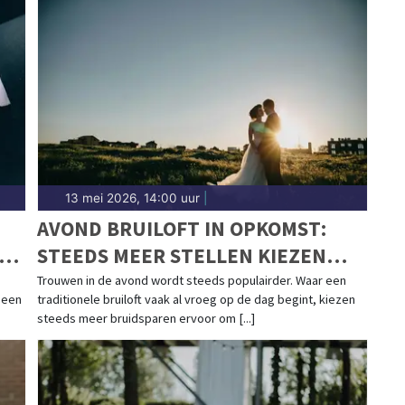
13 mei 2026, 14:00 uur
|
N
AVOND BRUILOFT IN OPKOMST:
D-
STEEDS MEER STELLEN KIEZEN
VOOR EEN CEREMONIE BIJ
Trouwen in de avond wordt steeds populairder. Waar een
 een
traditionele bruiloft vaak al vroeg op de dag begint, kiezen
ZONSONDERGANG
steeds meer bruidsparen ervoor om [...]