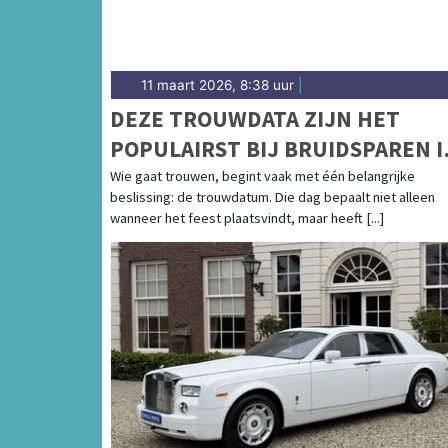
11 maart 2026, 8:38 uur
|
DEZE TROUWDATA ZIJN HET
POPULAIRST BIJ BRUIDSPAREN I
2026, 2027 EN 2028
Wie gaat trouwen, begint vaak met één belangrijke
beslissing: de trouwdatum. Die dag bepaalt niet alleen
wanneer het feest plaatsvindt, maar heeft [...]