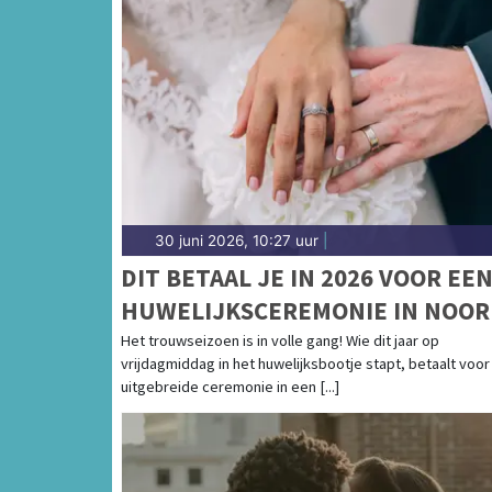
30 juni 2026, 10:27 uur
|
DIT BETAAL JE IN 2026 VOOR EE
HUWELIJKSCEREMONIE IN NOOR
HOLLAND
Het trouwseizoen is in volle gang! Wie dit jaar op
vrijdagmiddag in het huwelijksbootje stapt, betaalt voor
uitgebreide ceremonie in een [...]