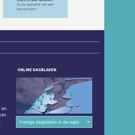
ONLINE DAGBLADEN
f en
van
.
Overige dagbladen in de regio