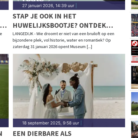
27 januari 2026, 14:39 uur
|
STAP JE OOK IN HET
LS
HUWELIJKSBOOTJE? ONTDEK
MUSEUM BROEKERVEILING
ke
LANGEDIJK - Wie droomt er niet van een bruiloft op een
bijzondere plek, vol historie, water en romantiek? Op
TIJDENS DE OPEN TROUWLOCATIE
zaterdag 31 januari 2026 opent Museum [...]
ROUTE OP 31 JANUARI 2026
18 september 2025, 9:58 uur
|
N
EEN DIERBARE ALS