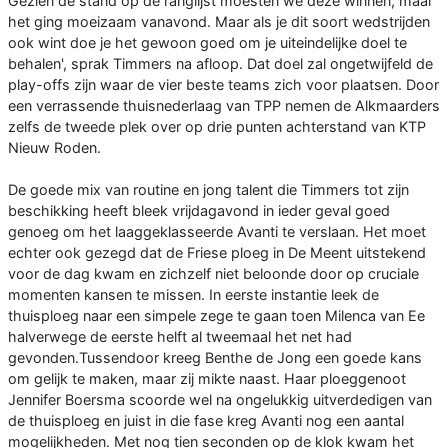
Gezien de stand op de ranglijst moesten we deze winnen, maar
het ging moeizaam vanavond. Maar als je dit soort wedstrijden
ook wint doe je het gewoon goed om je uiteindelijke doel te
behalen', sprak Timmers na afloop. Dat doel zal ongetwijfeld de
play-offs zijn waar de vier beste teams zich voor plaatsen. Door
een verrassende thuisnederlaag van TPP nemen de Alkmaarders
zelfs de tweede plek over op drie punten achterstand van KTP
Nieuw Roden.
De goede mix van routine en jong talent die Timmers tot zijn
beschikking heeft bleek vrijdagavond in ieder geval goed
genoeg om het laaggeklasseerde Avanti te verslaan. Het moet
echter ook gezegd dat de Friese ploeg in De Meent uitstekend
voor de dag kwam en zichzelf niet beloonde door op cruciale
momenten kansen te missen. In eerste instantie leek de
thuisploeg naar een simpele zege te gaan toen Milenca van Ee
halverwege de eerste helft al tweemaal het net had
gevonden.Tussendoor kreeg Benthe de Jong een goede kans
om gelijk te maken, maar zij mikte naast. Haar ploeggenoot
Jennifer Boersma scoorde wel na ongelukkig uitverdedigen van
de thuisploeg en juist in die fase kreg Avanti nog een aantal
mogelijkheden. Met nog tien seconden op de klok kwam het