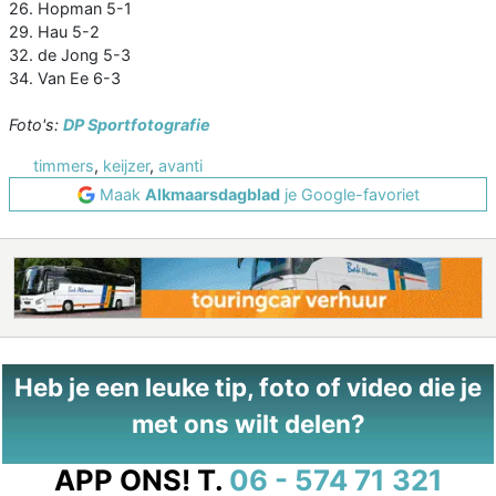
26. Hopman 5-1
29. Hau 5-2
32. de Jong 5-3
34. Van Ee 6-3
Foto's:
DP Sportfotografie
timmers
,
keijzer
,
avanti
Maak
Alkmaarsdagblad
je Google-favoriet
Heb je een leuke tip, foto of video die je
met ons wilt delen?
APP ONS!
T.
06 - 574 71 321