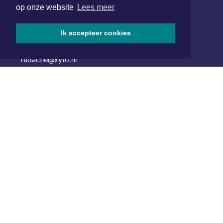
op onze website
Lees meer
Hoofdvestiging:
van Benthuizenlaan 1
1701 BZ Heerhugowaard
Ik accepteer cookies
072 8200 600
redactie@xyto.nl
www.xyto.nl
SOCIAL MEDIA
NIEUWSBRIEF AANMELDEN
Schrijf je in voor onze nieuwsbrief en krijg wekelijks een
samenvatting van alle gebeurtenissen uit jouw regio.
Aanmelden
ONLINE DAGBLADEN