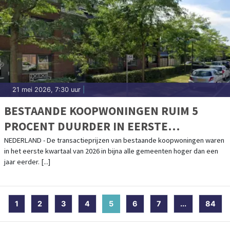
21 mei 2026, 7:30 uur
|
BESTAANDE KOOPWONINGEN RUIM 5
PROCENT DUURDER IN EERSTE
KWARTAAL
NEDERLAND - De transactieprijzen van bestaande koopwoningen waren
in het eerste kwartaal van 2026 in bijna alle gemeenten hoger dan een
jaar eerder. [...]
1
2
3
4
5
(current)
6
7
...
84