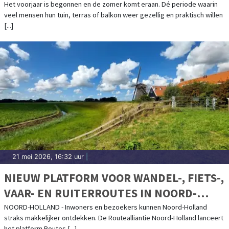
Het voorjaar is begonnen en de zomer komt eraan. Dé periode waarin
veel mensen hun tuin, terras of balkon weer gezellig en praktisch willen
[...]
21 mei 2026, 16:32 uur
|
NIEUW PLATFORM VOOR WANDEL-, FIETS-,
VAAR- EN RUITERROUTES IN NOORD-
HOLLAND
NOORD-HOLLAND - Inwoners en bezoekers kunnen Noord-Holland
straks makkelijker ontdekken. De Routealliantie Noord-Holland lanceert
het platform Routes [...]