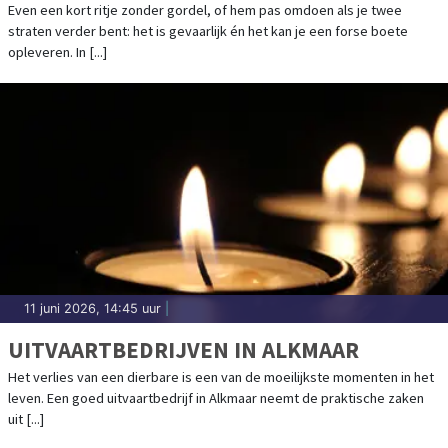
NOORD-HOLLAND
Even een kort ritje zonder gordel, of hem pas omdoen als je twee
straten verder bent: het is gevaarlijk én het kan je een forse boete
opleveren. In [...]
11 juni 2026, 14:45 uur
|
UITVAARTBEDRIJVEN IN ALKMAAR
Het verlies van een dierbare is een van de moeilijkste momenten in het
leven. Een goed uitvaartbedrijf in Alkmaar neemt de praktische zaken
uit [...]