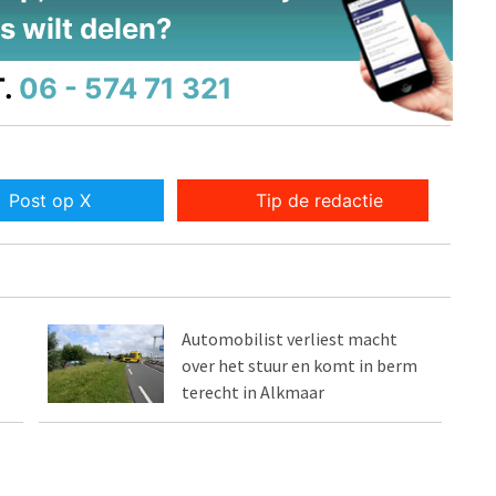
s wilt delen?
.
06 - 574 71 321
Post op X
Tip de redactie
Automobilist verliest macht
over het stuur en komt in berm
terecht in Alkmaar