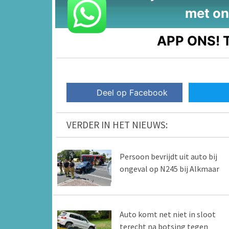
met on
APP ONS!
T
Deel op Facebook
VERDER IN HET NIEUWS:
Persoon bevrijdt uit auto bij
ongeval op N245 bij Alkmaar
Auto komt net niet in sloot
terecht na botsing tegen