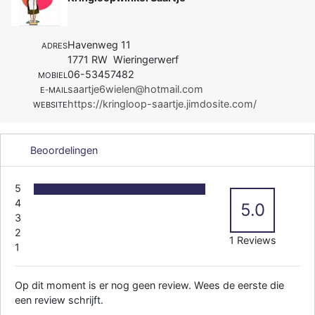
Havenweg 11
ADRES
1771 RW Wieringerwerf
06-53457482
MOBIEL
saartje6wielen@hotmail.com
E-MAIL
https://kringloop-saartje.jimdosite.com/
WEBSITE
Beoordelingen
5
4
5.0
3
2
1 Reviews
1
Op dit moment is er nog geen review. Wees de eerste die
een review schrijft.