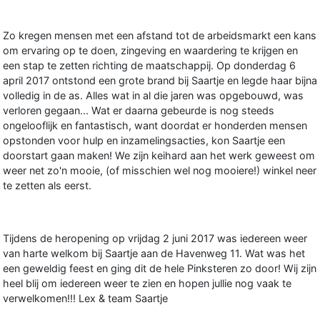
Zo kregen mensen met een afstand tot de arbeidsmarkt een kans
om ervaring op te doen, zingeving en waardering te krijgen en
een stap te zetten richting de maatschappij. Op donderdag 6
april 2017 ontstond een grote brand bij Saartje en legde haar bijna
volledig in de as. Alles wat in al die jaren was opgebouwd, was
verloren gegaan... Wat er daarna gebeurde is nog steeds
ongelooflijk en fantastisch, want doordat er honderden mensen
opstonden voor hulp en inzamelingsacties, kon Saartje een
doorstart gaan maken! We zijn keihard aan het werk geweest om
weer net zo'n mooie, (of misschien wel nog mooiere!) winkel neer
te zetten als eerst.
Tijdens de heropening op vrijdag 2 juni 2017 was iedereen weer
van harte welkom bij Saartje aan de Havenweg 11. Wat was het
een geweldig feest en ging dit de hele Pinksteren zo door! Wij zijn
heel blij om iedereen weer te zien en hopen jullie nog vaak te
verwelkomen!!! Lex & team Saartje