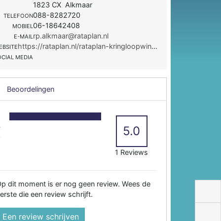
1823 CX Alkmaar
088-8282720
TELEFOON
06-18642408
MOBIEL
rp.alkmaar@rataplan.nl
E-MAIL
https://rataplan.nl/rataplan-kringloopwinkels/kringloopwinkel-rataplan-alkmaar/
EBSITE
OCIAL MEDIA
Beoordelingen
5
4
5.0
3
2
1 Reviews
p dit moment is er nog geen review. Wees de
erste die een review schrijft.
Een review schrijven