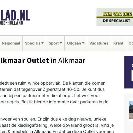
LAD.NL
oord-holland
Regionaal
Specials
Sport
Uitgaan
Vacatures
Krant
Co
Alkmaar Outlet
in Alkmaar
biedt een ruim winkeloppervlak. De klanten die komen
errein dat tegenover Zijperstraat 46-50. Je kunt dus
taan bij een parkeermeter die afloopt. Let wel, voor
re regels. Bekijk hier de
informatie over parkeren in de
nvoer van spullen. Er zijn dus elke dag nieuwe, unieke
Naast de kledingafdeling, welke opvallend groot is, vind je
ten & meubels in Alkmaar. En dat bij deze Outlet voor een