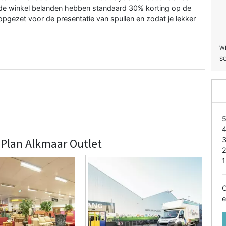
 in de winkel belanden hebben standaard 30% korting op de
k opgezet voor de presentatie van spullen en zodat je lekker
W
S
aPlan Alkmaar Outlet
1
O
e