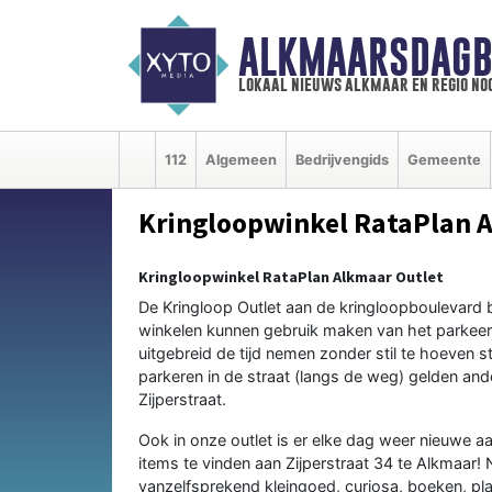
ALKMAARSDAGB
lokaal nieuws alkmaar en regio n
112
Algemeen
Bedrijvengids
Gemeente
Kringloopwinkel RataPlan 
Kringloopwinkel RataPlan Alkmaar Outlet
De Kringloop Outlet aan de kringloopboulevard 
winkelen kunnen gebruik maken van het parkeert
uitgebreid de tijd nemen zonder stil te hoeven s
parkeren in de straat (langs de weg) gelden ande
Zijperstraat.
Ook in onze outlet is er elke dag weer nieuwe aa
items te vinden aan Zijperstraat 34 te Alkmaar! 
vanzelfsprekend kleingoed, curiosa, boeken, pla