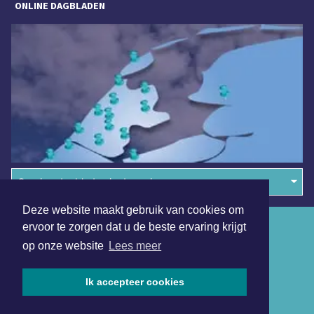
ONLINE DAGBLADEN
Overige dagbladen in de regio
Deze website maakt gebruik van cookies om
Algemene voorwaarden
ervoor te zorgen dat u de beste ervaring krijgt
op onze website
Lees meer
Disclaimer
Privacy Statement
Ik accepteer cookies
Copyright (c) 2026 | Alkmaarsdagblad.nl - Alle rechten