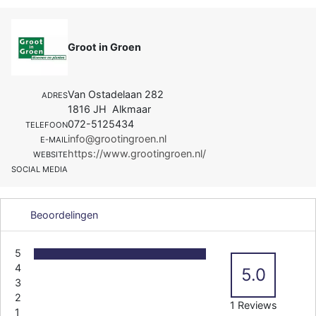
Groot in Groen
Van Ostadelaan 282
ADRES
1816 JH Alkmaar
072-5125434
TELEFOON
info@grootingroen.nl
E-MAIL
https://www.grootingroen.nl/
WEBSITE
SOCIAL MEDIA
Beoordelingen
5
4
5.0
3
2
1 Reviews
1