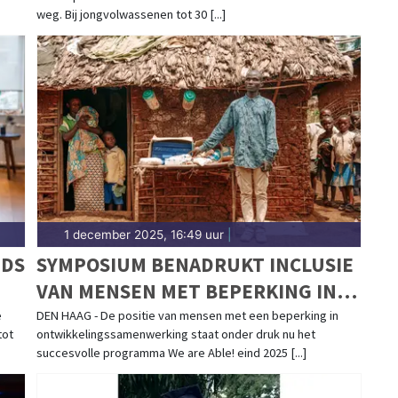
weg. Bij jongvolwassenen tot 30 [...]
1 december 2025, 16:49 uur
|
EDS
SYMPOSIUM BENADRUKT INCLUSIE
VAN MENSEN MET BEPERKING IN
ONTWIKKELINGSBELEID
e
DEN HAAG - De positie van mensen met een beperking in
tot
ontwikkelingssamenwerking staat onder druk nu het
succesvolle programma We are Able! eind 2025 [...]