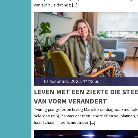
van zijn huis dat nog [...]
10 december 2025, 14:12 uur
|
LEVEN MET EEN ZIEKTE DIE STE
VAN VORM VERANDERT
Twintig jaar geleden kreeg Marieke de diagnose multipl
sclerose (MS). Ze was achttien, sportief en vol plannen, 
haar lichaam ineens niet meer [...]