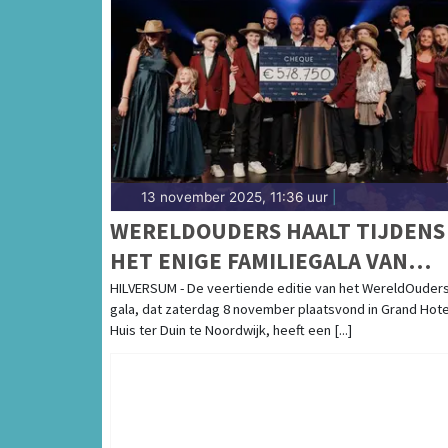
13 november 2025, 11:36 uur
|
WERELDOUDERS HAALT TIJDENS
HET ENIGE FAMILIEGALA VAN
NEDERLAND €578.750,- OP OM D
HILVERSUM - De veertiende editie van het WereldOuder
gala, dat zaterdag 8 november plaatsvond in Grand Hote
STROOM VAN UITHUISPLAATSIN
Huis ter Duin te Noordwijk, heeft een [...]
IN BOLIVIA EN PERU TE
DOORBREKEN