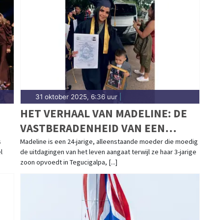
31 oktober 2025, 6:36 uur
|
HET VERHAAL VAN MADELINE: DE
VASTBERADENHEID VAN EEN
E
ALLEENSTAANDE MOEDER
s
Madeline is een 24-jarige, alleenstaande moeder die moedig
l
de uitdagingen van het leven aangaat terwijl ze haar 3-jarige
G
zoon opvoedt in Tegucigalpa, [...]