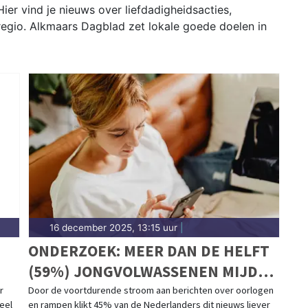
ier vind je nieuws over liefdadigheidsacties,
 regio. Alkmaars Dagblad zet lokale goede doelen in
16 december 2025, 13:15 uur
|
ONDERZOEK: MEER DAN DE HELFT
(59%) JONGVOLWASSENEN MIJDT
HET LIEFST OORLOGSNIEUWS
r
Door de voortdurende stroom aan berichten over oorlogen
deel
en rampen klikt 45% van de Nederlanders dit nieuws liever