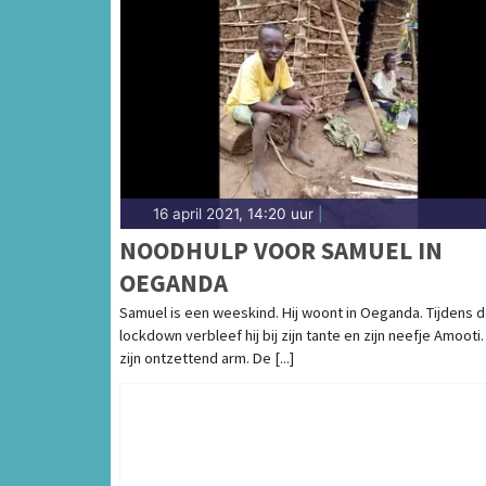
16 april 2021, 14:20 uur
|
NOODHULP VOOR SAMUEL IN
OEGANDA
Samuel is een weeskind. Hij woont in Oeganda. Tijdens 
lockdown verbleef hij bij zijn tante en zijn neefje Amooti.
zijn ontzettend arm. De [...]