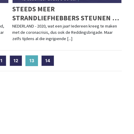
STEEDS MEER
STRANDLIEFHEBBERS STEUNEN DE
REDDINGSBRIGADE
ud,
NEDERLAND - 2020, wat een jaar! Iedereen kreeg te maken
aar
met de coronacrisis, dus ook de Reddingsbrigade. Maar
zelfs tijdens al die ingrijpende [...]
11
12
13
(current)
14