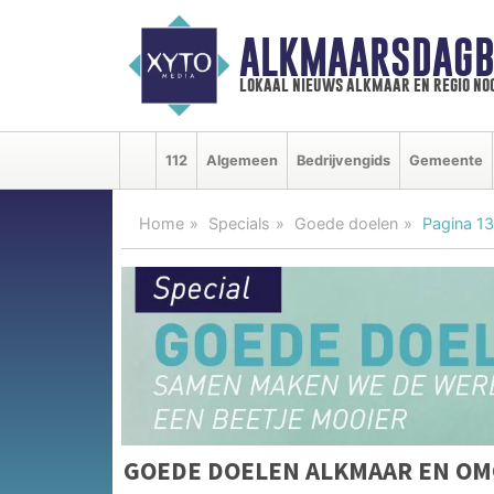
ALKMAARSDAGB
lokaal nieuws alkmaar en regio n
112
Algemeen
Bedrijvengids
Gemeente
Home
Specials
Goede doelen
Pagina 13
GOEDE DOELEN ALKMAAR EN OM