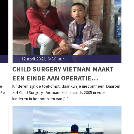
12 april 2021, 6:30 uur
|
CHILD SURGERY VIETNAM MAAKT
EEN EINDE AAN OPERATIE
ACHTERSTANDEN BIJ KINDEREN
de
Kinderen zijn de toekomst, daar kun je niet omheen. Daarom
 Ze
zet Child Surgery - Vietnam zich al sinds 2005 in voor
kinderen in het noorden van [...]