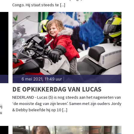
Congo. Hij staat steeds te [...]
6 mei 2021, 11:49 uur
|
DE OPKIKKERDAG VAN LUCAS
NEDERLAND - Lucas (5) is nog steeds aan het nagenieten van
‘de mooiste dag van zijn leven’. Samen met zijn ouders Jordy
ij
& Debby beleefde hij op 10 [...]
nu