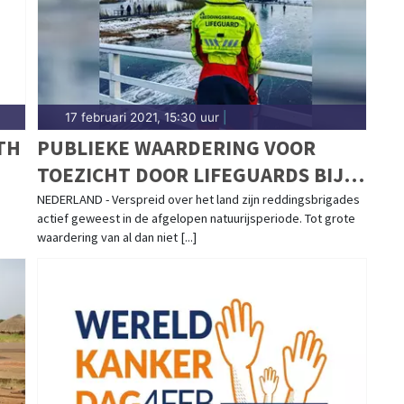
17 februari 2021, 15:30 uur
|
TH
PUBLIEKE WAARDERING VOOR
TOEZICHT DOOR LIFEGUARDS BIJ
GEVAARLIJKE IJSCONDITIES
NEDERLAND - Verspreid over het land zijn reddingsbrigades
actief geweest in de afgelopen natuurijsperiode. Tot grote
waardering van al dan niet [...]