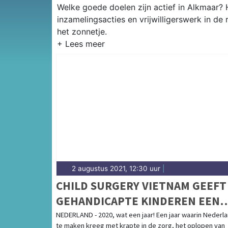
Welke goede doelen zijn actief in Alkmaar? H
inzamelingsacties en vrijwilligerswerk in de
het zonnetje.
2 augustus 2021, 12:30 uur
|
CHILD SURGERY VIETNAM GEEFT
GEHANDICAPTE KINDEREN EEN
TOEKOMST
NEDERLAND - 2020, wat een jaar! Een jaar waarin Nederl
te maken kreeg met krapte in de zorg, het oplopen van