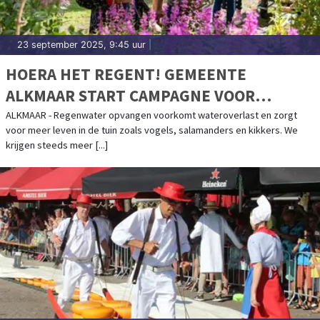
23 september 2025, 9:45 uur
|
HOERA HET REGENT! GEMEENTE
ALKMAAR START CAMPAGNE VOOR
OPVANG REGENWATER IN TUINEN
ALKMAAR - Regenwater opvangen voorkomt wateroverlast en zorgt
voor meer leven in de tuin zoals vogels, salamanders en kikkers. We
krijgen steeds meer [...]