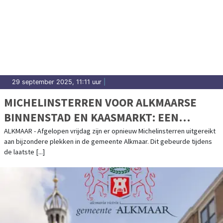
29 september 2025, 11:11 uur
|
MICHELINSTERREN VOOR ALKMAARSE
BINNENSTAD EN KAASMARKT: EEN
INTERNATIONAAL COMPLIMENT VOOR
ALKMAAR - Afgelopen vrijdag zijn er opnieuw Michelinsterren uitgereikt
aan bijzondere plekken in de gemeente Alkmaar. Dit gebeurde tijdens
ALKMAARS TROTS
de laatste [...]