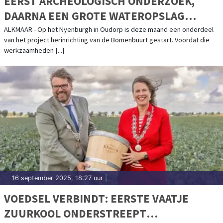
EERST ARCHEOLOGISCH ONDERZOEK,
DAARNA EEN GROTE WATEROPSLAG
ONDER HET NYENBURGH IN OUDORP
ALKMAAR - Op het Nyenburgh in Oudorp is deze maand een onderdeel
van het project herinrichting van de Bomenbuurt gestart. Voordat die
werkzaamheden [...]
16 september 2025, 18:27 uur
|
VOEDSEL VERBINDT: EERSTE VAATJE
ZUURKOOL ONDERSTREEPT