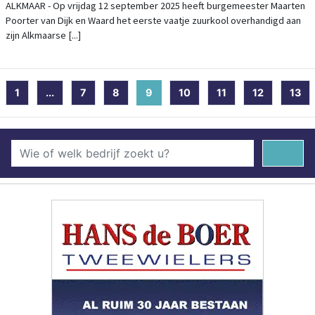
SAMENWERKING TUSSEN ALKMAAR EN
ALKMAAR - Op vrijdag 12 september 2025 heeft burgemeester Maarten
Poorter van Dijk en Waard het eerste vaatje zuurkool overhandigd aan
DIJK EN WAARD
zijn Alkmaarse [...]
1
...
7
8
9
(current)
10
11
12
13