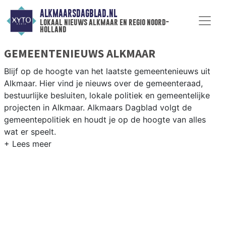
ALKMAARSDAGBLAD.NL
lokaal nieuws alkmaar en regio noord-
holland
GEMEENTENIEUWS ALKMAAR
Blijf op de hoogte van het laatste gemeentenieuws uit
Alkmaar. Hier vind je nieuws over de gemeenteraad,
bestuurlijke besluiten, lokale politiek en gemeentelijke
projecten in Alkmaar. Alkmaars Dagblad volgt de
gemeentepolitiek en houdt je op de hoogte van alles
wat er speelt.
GEMEENTE ALKMAAR
Van woningbouwplannen in Boekelermeer en De Nollen
tot de herinrichting van het centrum rondom de
Langestraat en het Waagplein — de Alkmaarder politiek
staat nooit stil. Hier vind je het complete overzicht van
gemeentenieuws in Alkmaar.