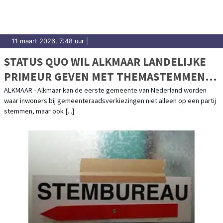
11 maart 2026, 7:48 uur
|
STATUS QUO WIL ALKMAAR LANDELIJKE
PRIMEUR GEVEN MET THEMASTEMMEN
BIJ VERKIEZINGEN
ALKMAAR - Alkmaar kan de eerste gemeente van Nederland worden
waar inwoners bij gemeenteraadsverkiezingen niet alleen op een partij
stemmen, maar ook [...]