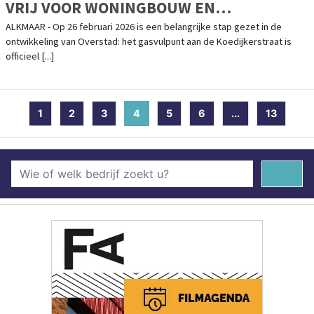
VRIJ VOOR WONINGBOUW EN
ONTWIKKELING OVERSTAD
ALKMAAR - Op 26 februari 2026 is een belangrijke stap gezet in de
ontwikkeling van Overstad: het gasvulpunt aan de Koedijkerstraat is
officieel [...]
1
2
3
4
(current)
5
6
...
13