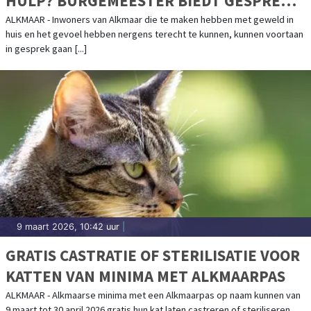
HULP? BURGEMEESTER BIEDT GESPREK
AAN
ALKMAAR - Inwoners van Alkmaar die te maken hebben met geweld in
huis en het gevoel hebben nergens terecht te kunnen, kunnen voortaan
in gesprek gaan [...]
9 maart 2026, 10:42 uur
|
GRATIS CASTRATIE OF STERILISATIE VOOR
KATTEN VAN MINIMA MET ALKMAARPAS
ALKMAAR - Alkmaarse minima met een Alkmaarpas op naam kunnen van
9 maart tot 30 april 2026 gratis hun kat laten castreren of steriliseren.