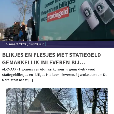
5 maart 2026, 14:28 uur
|
BLIKJES EN FLESJES MET STATIEGELD
GEMAKKELIJK INLEVEREN BIJ
WINKELCENTRUM DE MARE
ALKMAAR - Inwoners van Alkmaar kunnen nu gemakkelijk veel
statiegeldflesjes en –blikjes in 1 keer inleveren. Bij winkelcentrum De
Mare staat naast [...]