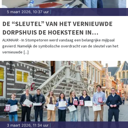
5 maart 2026, 10:37 uur
|
DE “SLEUTEL” VAN HET VERNIEUWDE
DORPSHUIS DE HOEKSTEEN IN
STOMPETOREN IS OVERGEDRAGEN
ALKMAAR - In Stompetoren werd vandaag een belangrijke mijlpaal
gevierd. Namelijk de symbolische overdracht van de sleutel van het
vernieuwde [...]
3 maart 2026, 11:34 uur
|