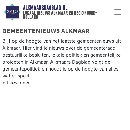
ALKMAARSDAGBLAD.NL
lokaal nieuws alkmaar en regio noord-
holland
GEMEENTENIEUWS ALKMAAR
Blijf op de hoogte van het laatste gemeentenieuws uit
Alkmaar. Hier vind je nieuws over de gemeenteraad,
bestuurlijke besluiten, lokale politiek en gemeentelijke
projecten in Alkmaar. Alkmaars Dagblad volgt de
gemeentepolitiek en houdt je op de hoogte van alles
wat er speelt.
GEMEENTE ALKMAAR
Van woningbouwplannen in Boekelermeer en De Nollen
tot de herinrichting van het centrum rondom de
Langestraat en het Waagplein — de Alkmaarder politiek
staat nooit stil. Hier vind je het complete overzicht van
gemeentenieuws in Alkmaar.