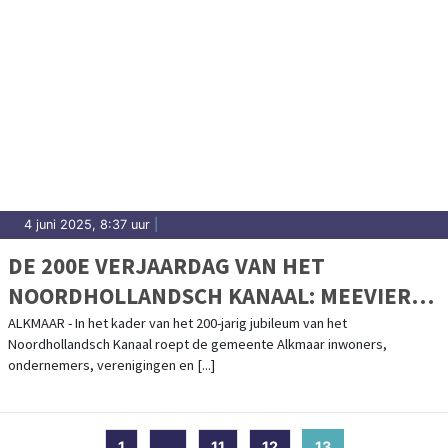
4 juni 2025, 8:37 uur
|
DE 200E VERJAARDAG VAN HET
NOORDHOLLANDSCH KANAAL: MEEVIEREN
KAN NOG!
ALKMAAR - In het kader van het 200-jarig jubileum van het
Noordhollandsch Kanaal roept de gemeente Alkmaar inwoners,
ondernemers, verenigingen en [...]
1
...
11
12
13
(current)