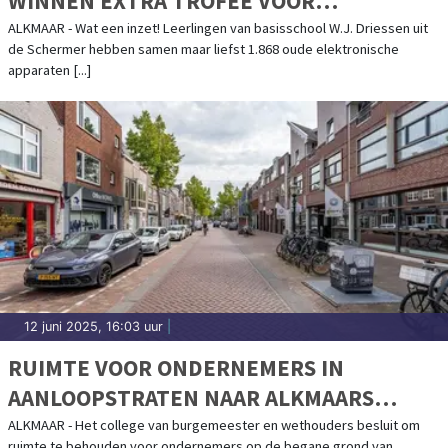
WINNEN EXTRA TROFEE VOOR
INZAMELING OUDE APPARATEN
ALKMAAR - Wat een inzet! Leerlingen van basisschool W.J. Driessen uit
de Schermer hebben samen maar liefst 1.868 oude elektronische
apparaten [...]
12 juni 2025, 16:03 uur
|
RUIMTE VOOR ONDERNEMERS IN
AANLOOPSTRATEN NAAR ALKMAARS
KERNWINKELGEBIED
ALKMAAR - Het college van burgemeester en wethouders besluit om
ruimte te behouden voor ondernemers op de begane grond van