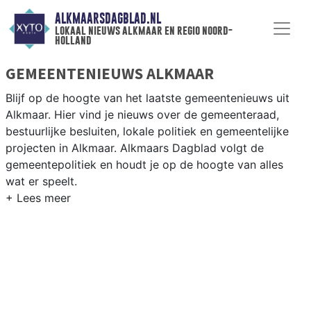
ALKMAARSDAGBLAD.NL
lokaal nieuws alkmaar en regio noord-
holland
GEMEENTENIEUWS ALKMAAR
Blijf op de hoogte van het laatste gemeentenieuws uit
Alkmaar. Hier vind je nieuws over de gemeenteraad,
bestuurlijke besluiten, lokale politiek en gemeentelijke
projecten in Alkmaar. Alkmaars Dagblad volgt de
gemeentepolitiek en houdt je op de hoogte van alles
wat er speelt.
GEMEENTE ALKMAAR
Van woningbouwplannen in Boekelermeer en De Nollen
tot de herinrichting van het centrum rondom de
Langestraat en het Waagplein — de Alkmaarder politiek
staat nooit stil. Hier vind je het complete overzicht van
gemeentenieuws in Alkmaar.