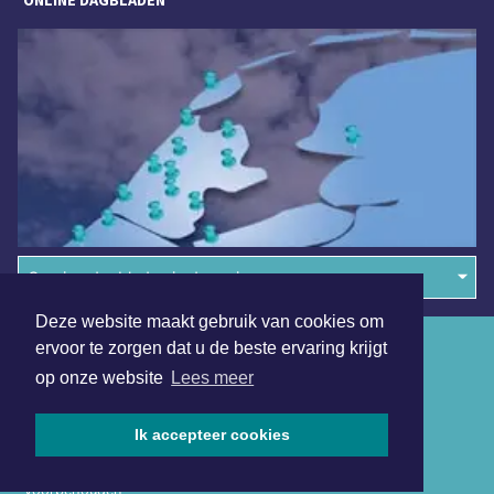
Overige dagbladen in de regio
Deze website maakt gebruik van cookies om
Algemene voorwaarden
ervoor te zorgen dat u de beste ervaring krijgt
op onze website
Lees meer
Disclaimer
Privacy Statement
Ik accepteer cookies
Copyright (c) 2026 | Alkmaarsdagblad.nl - Alle rechten
voorbehouden