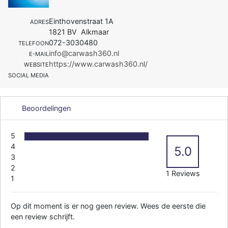
Einthovenstraat 1A
ADRES
1821 BV Alkmaar
072-3030480
TELEFOON
info@carwash360.nl
E-MAIL
https://www.carwash360.nl/
WEBSITE
SOCIAL MEDIA
Beoordelingen
5
4
5.0
3
2
1 Reviews
1
Op dit moment is er nog geen review. Wees de eerste die
een review schrijft.