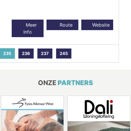
Meer
Route
Website
Info
235
236
237
245
ONZE
PARTNERS