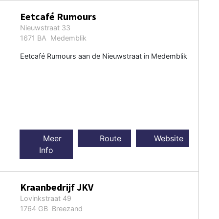
Eetcafé Rumours
Nieuwstraat 33
1671 BA Medemblik
Eetcafé Rumours aan de Nieuwstraat in Medemblik
Meer
Route
Website
Info
Kraanbedrijf JKV
Lovinkstraat 49
1764 GB Breezand