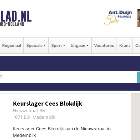
LAD.NL
oord-holland
Regionaal
Specials
Sport
Uitgaan
Vacatures
Krant
Co
Keurslager Cees Blokdijk
Nieuwstraat 68
1671 BG Medemblik
Keurslager Cees Blokdijk aan de Nieuwstraat in
Medemblik