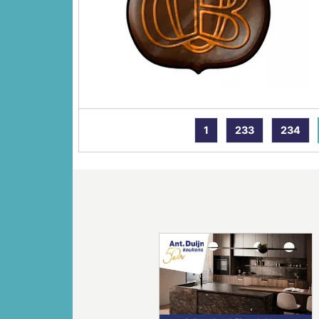
1
233
234
Vorige