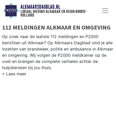
ALKMAARSDAGBLAD.NL
lokaal nieuws alkmaar en regio noord-
holland
112 MELDINGEN ALKMAAR EN OMGEVING
Op zoek naar de laatste 112 meldingen en P2000
berichten uit Alkmaar? Op Alkmaars Dagblad vind je alle
inzetten van brandweer, politie en ambulance in Alkmaar
en omgeving. Wij volgen de P2000 meldkamer op de
voet en brengen de complete verhalen achter de
hulpdiensten bij jou thuis.
P2000 MELDINGEN ALKMAAR
Van incidenten op de N9 en de Hoeverweg tot
meldingen in de wijken Overdie, Huiswaard en De Nollen
— wij zijn er als eerste bij.