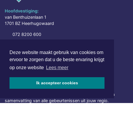
Hoofdvestiging:
van Benthuizenlaan 1
1701 BZ Heerhugowaard
072 8200 600
redactie@xyto.nl
www.xyto.nl
Deze website maakt gebruik van cookies om
ervoor te zorgen dat u de beste ervaring krijgt
SOCIAL MEDIA
op onze website
Lees meer
Ik accepteer cookies
NIEUWSBRIEF AANMELDEN
Schrijf je in voor onze nieuwsbrief en krijg wekelijks een
samenvatting van alle gebeurtenissen uit jouw regio.
Aanmelden
ONLINE DAGBLADEN