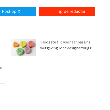
Post op X
Tip de redactie
'Hoogste tijd voor aanpassing
wetgeving rond designerdrugs'
e: