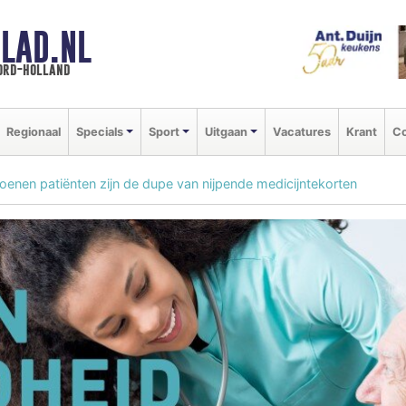
LAD.NL
oord-holland
Regionaal
Specials
Sport
Uitgaan
Vacatures
Krant
Co
joenen patiënten zijn de dupe van nijpende medicijntekorten