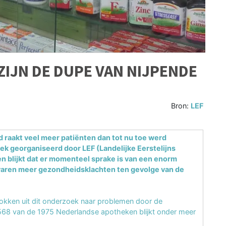
ZIJN DE DUPE VAN NIJPENDE
Bron:
LEF
 raakt veel meer patiënten dan tot nu toe werd
k georganiseerd door LEF (Landelijke Eerstelijns
 blijkt dat er momenteel sprake is van een enorm
rvaren meer gezondheidsklachten ten gevolge van de
rokken uit dit onderzoek naar problemen door de
568 van de 1975 Nederlandse apotheken blijkt onder meer