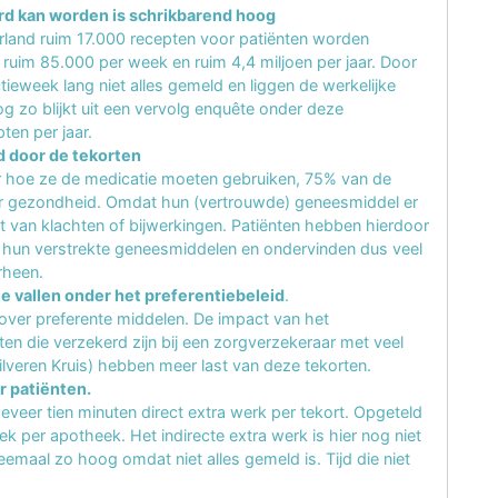
rd kan worden is schrikbarend hoog
derland ruim 17.000 recepten voor patiënten worden
 ruim 85.000 per week en ruim 4,4 miljoen per jaar. Door
tieweek lang niet alles gemeld en liggen de werkelijke
g zo blijkt uit een vervolg enquête onder deze
ten per jaar.
d door de tekorten
r hoe ze de medicatie moeten gebruiken, 75% van de
ar gezondheid. Omdat hun (vertrouwde) geneesmiddel er
st van klachten of bijwerkingen. Patiënten hebben hierdoor
n hun verstrekte geneesmiddelen en ondervinden dus veel
rheen.
ie vallen onder het preferentiebeleid
.
 over preferente middelen. De impact van het
nten die verzekerd zijn bij een zorgverzekeraar met veel
lveren Kruis) hebben meer last van deze tekorten.
r patiënten.
veer tien minuten direct extra werk per tekort. Opgeteld
ek per apotheek. Het indirecte extra werk is hier nog niet
eemaal zo hoog omdat niet alles gemeld is. Tijd die niet