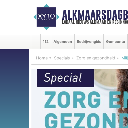
ALKMAARSDAGB
lokaal nieuws alkmaar en regio n
112
Algemeen
Bedrijvengids
Gemeente
Home
Specials
Zorg en gezondheid
Mil