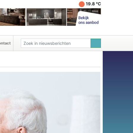
19.8 ℃
ntact