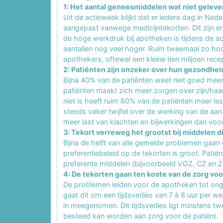
1: Het aantal geneesmiddelen wat niet geleve
Uit de actieweek blijkt dat er iedere dag in Ne
aangepast vanwege medicijntekorten. Dit zijn er
de hoge werkdruk bij apotheken is tijdens de ac
aantallen nog veel hoger. Ruim tweemaal zo hoo
apothekers, oftewel een kleine tien miljoen recep
2: Patiënten zijn onzeker over hun gezondhei
Bijna 40% van de patiënten weet niet goed mee
patiënten maakt zich meer zorgen over zijn/ha
niet is heeft ruim 60% van de patiënten meer la
steeds vaker twijfel over de werking van de aa
meer last van klachten en bijwerkingen dan voo
3: Tekort verreweg het grootst bij middelen d
Bijna de helft van alle gemelde problemen gaan
preferentiebeleid op de tekorten is groot. Patië
preferente middelen (bijvoorbeeld VGZ, CZ en Zi
4: De tekorten gaan ten koste van de zorg voo
De problemen leiden voor de apotheken tot onge
gaat dit om een tijdsverlies van 7 à 8 uur per we
in meegenomen. Dit tijdsverlies ligt minstens tw
besteed kan worden aan zorg voor de patiënt.