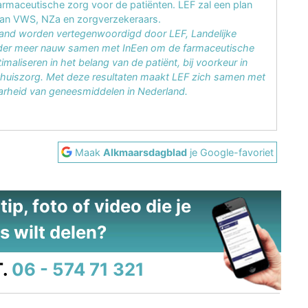
armaceutische zorg voor de patiënten. LEF zal een plan
aan VWS, NZa en zorgverzekeraars.
land worden vertegenwoordigd door LEF, Landelijke
onder meer nauw samen met InEen om de farmaceutische
aliseren in het belang van de patiënt, bij voorkeur in
huiszorg. Met deze resultaten maakt LEF zich samen met
aarheid van geneesmiddelen in Nederland.
Maak
Alkmaarsdagblad
je Google-favoriet
ip, foto of video die je
s wilt delen?
.
06 - 574 71 321