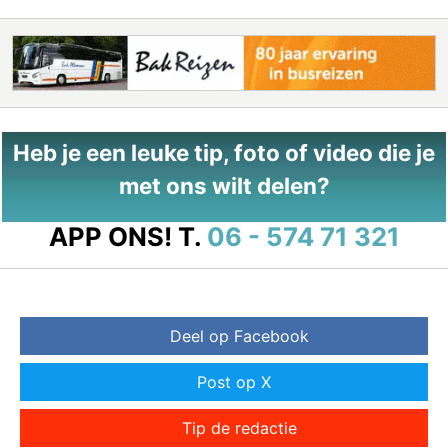
Heb je een leuke tip, foto of video die je
met ons wilt delen?
APP ONS!
T.
06 - 574 71 321
Deel op Facebook
Post op X
Tip de redactie