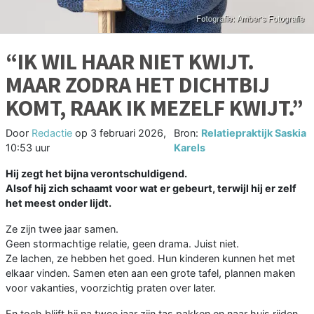
“IK WIL HAAR NIET KWIJT.
MAAR ZODRA HET DICHTBIJ
KOMT, RAAK IK MEZELF KWIJT.”
Door
Redactie
op
3 februari 2026,
Bron:
Relatiepraktijk Saskia
10:53 uur
Karels
Hij zegt het bijna verontschuldigend.
Alsof hij zich schaamt voor wat er gebeurt, terwijl hij er zelf
het meest onder lijdt.
Ze zijn twee jaar samen.
Geen stormachtige relatie, geen drama. Juist niet.
Ze lachen, ze hebben het goed. Hun kinderen kunnen het met
elkaar vinden. Samen eten aan een grote tafel, plannen maken
voor vakanties, voorzichtig praten over later.
En toch blijft hij na twee jaar zijn tas pakken en naar huis rijden.