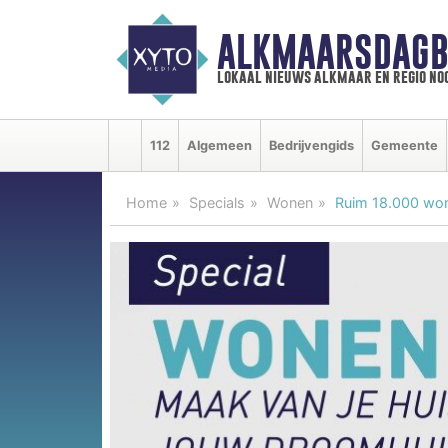
ALKMAARSDAGB
lokaal nieuws alkmaar en regio n
112
Algemeen
Bedrijvengids
Gemeente
Home
Specials
Wonen
Ruim 18.000 won