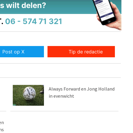
s wilt delen?
.
06 - 574 71 321
Post op X
Tip de redactie
Always Forward en Jong Holland
in evenwicht
en
ns