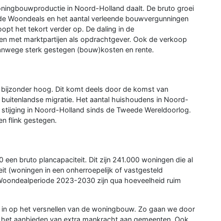
oningbouwproductie in Noord-Holland daalt. De bruto groei
it de Woondeals en het aantal verleende bouwvergunningen
oopt het tekort verder op. De daling in de
en met marktpartijen als opdrachtgever. Ook de verkoop
nwege sterk gestegen (bouw)kosten en rente.
 bijzonder hoog. Dit komt deels door de komst van
e buitenlandse migratie. Het aantal huishoudens in Noord-
 stijging in Noord-Holland sinds de Tweede Wereldoorlog.
n flink gestegen.
een bruto plancapaciteit. Dit zijn 241.000 woningen die al
it (woningen in een onherroepelijk of vastgesteld
 Woondealperiode 2023-2030 zijn qua hoeveelheid ruim
l in op het versnellen van de woningbouw. Zo gaan we door
s het aanbieden van extra mankracht aan gemeenten. Ook