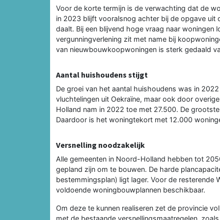
Voor de korte termijn is de verwachting dat de w
in 2023 blijft vooralsnog achter bij de opgave u
daalt. Bij een blijvend hoge vraag naar woningen l
vergunningverlening zit met name bij koopwoning
van nieuwbouwkoopwoningen is sterk gedaald va
Aantal huishoudens stijgt
De groei van het aantal huishoudens was in 2022
vluchtelingen uit Oekraïne, maar ook door overig
Holland nam in 2022 toe met 27.500. De grootste
Daardoor is het woningtekort met 12.000 woninge
Versnelling noodzakelijk
Alle gemeenten in Noord-Holland hebben tot 2050 
gepland zijn om te bouwen. De harde plancapacite
bestemmingsplan) ligt lager. Voor de resterende
voldoende woningbouwplannen beschikbaar.
Om deze te kunnen realiseren zet de provincie vo
met de bestaande versnellingsmaatregelen, zoal