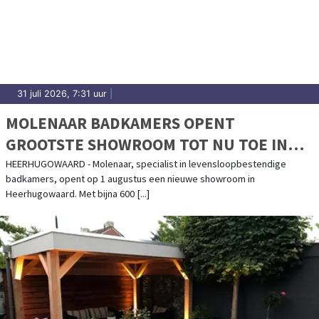
31 juli 2026, 7:31 uur
|
MOLENAAR BADKAMERS OPENT
GROOTSTE SHOWROOM TOT NU TOE IN
HEERHUGOWAARD
HEERHUGOWAARD - Molenaar, specialist in levensloopbestendige
badkamers, opent op 1 augustus een nieuwe showroom in
Heerhugowaard. Met bijna 600 [...]