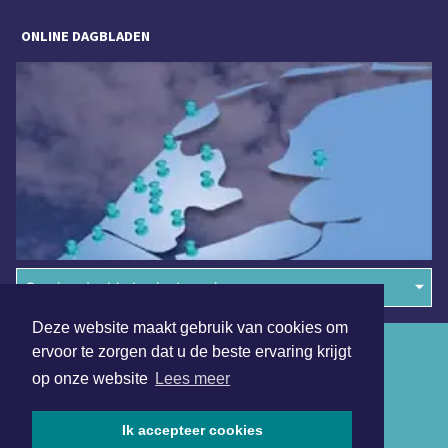
ONLINE DAGBLADEN
Overige dagbladen in de regio
Deze website maakt gebruik van cookies om
Algemene voorwaarden
ervoor te zorgen dat u de beste ervaring krijgt
op onze website
Lees meer
Disclaimer
Privacy Statement
Ik accepteer cookies