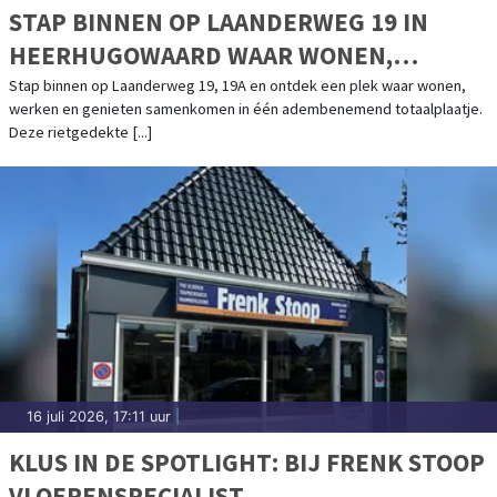
STAP BINNEN OP LAANDERWEG 19 IN
HEERHUGOWAARD WAAR WONEN,
WERKEN EN GENIETEN SAMENKOMEN
Stap binnen op Laanderweg 19, 19A en ontdek een plek waar wonen,
werken en genieten samenkomen in één adembenemend totaalplaatje.
Deze rietgedekte [...]
16 juli 2026, 17:11 uur
|
KLUS IN DE SPOTLIGHT: BIJ FRENK STOOP
VLOERENSPECIALIST