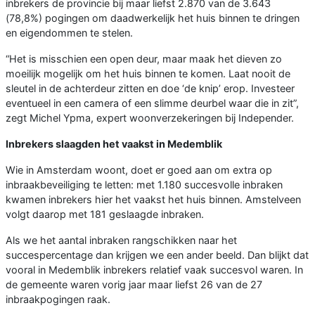
inbrekers de provincie bij maar liefst 2.870 van de 3.643
(78,8%) pogingen om daadwerkelijk het huis binnen te dringen
en eigendommen te stelen.
“Het is misschien een open deur, maar maak het dieven zo
moeilijk mogelijk om het huis binnen te komen. Laat nooit de
sleutel in de achterdeur zitten en doe ‘de knip’ erop. Investeer
eventueel in een camera of een slimme deurbel waar die in zit”,
zegt Michel Ypma, expert woonverzekeringen bij Independer.
Inbrekers slaagden het vaakst in Medemblik
Wie in Amsterdam woont, doet er goed aan om extra op
inbraakbeveiliging te letten: met 1.180 succesvolle inbraken
kwamen inbrekers hier het vaakst het huis binnen. Amstelveen
volgt daarop met 181 geslaagde inbraken.
Als we het aantal inbraken rangschikken naar het
succespercentage dan krijgen we een ander beeld. Dan blijkt dat
vooral in Medemblik inbrekers relatief vaak succesvol waren. In
de gemeente waren vorig jaar maar liefst 26 van de 27
inbraakpogingen raak.