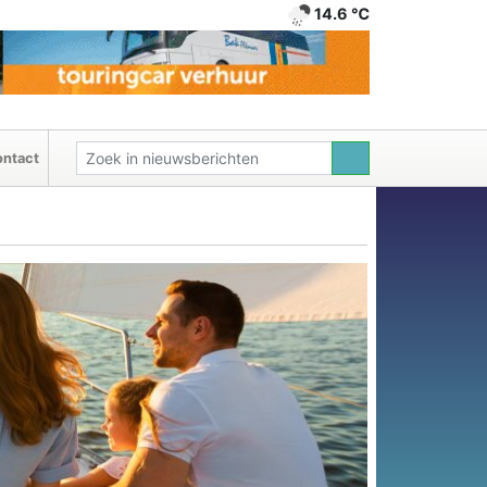
14.6 ℃
ntact