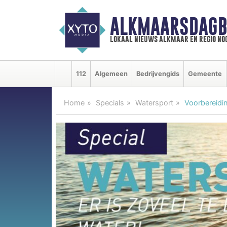
ALKMAARSDAGB
lokaal nieuws alkmaar en regio n
112
Algemeen
Bedrijvengids
Gemeente
Home
Specials
Watersport
Voorbereidi