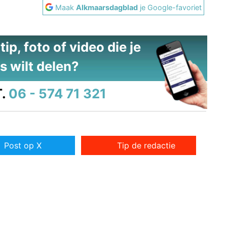
Maak
Alkmaarsdagblad
je Google-favoriet
ip, foto of video die je
s wilt delen?
.
06 - 574 71 321
Post op X
Tip de redactie