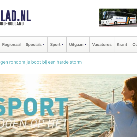
LAD.NL
oord-holland
Regionaal
Specials
Sport
Uitgaan
Vacatures
Krant
Co
ngen rondom je boot bij een harde storm