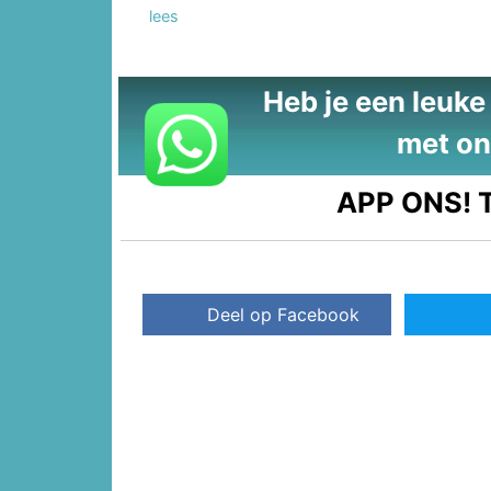
lees
Heb je een leuke t
met on
APP ONS!
T
Deel op Facebook