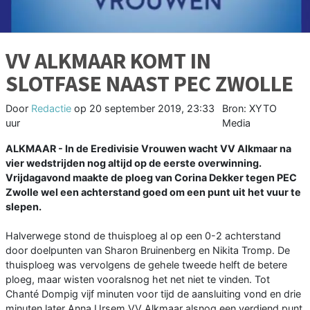
VV ALKMAAR KOMT IN
SLOTFASE NAAST PEC ZWOLLE
Door
Redactie
op
20 september 2019, 23:33
Bron: XYTO
uur
Media
ALKMAAR - In de Eredivisie Vrouwen wacht VV Alkmaar na
vier wedstrijden nog altijd op de eerste overwinning.
Vrijdagavond maakte de ploeg van Corina Dekker tegen PEC
Zwolle wel een achterstand goed om een punt uit het vuur te
slepen.
Halverwege stond de thuisploeg al op een 0-2 achterstand
door doelpunten van Sharon Bruinenberg en Nikita Tromp. De
thuisploeg was vervolgens de gehele tweede helft de betere
ploeg, maar wisten vooralsnog het net niet te vinden. Tot
Chanté Dompig vijf minuten voor tijd de aansluiting vond en drie
minuten later Anna Ursem VV Alkmaar alsnog een verdiend punt