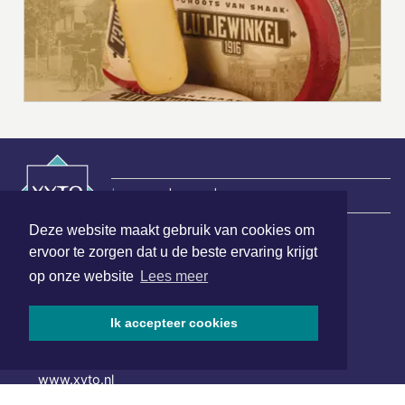
|
Nieuws | Sport | Evenementen
Deze website maakt gebruik van cookies om
ervoor te zorgen dat u de beste ervaring krijgt
Hoofdvestiging:
op onze website
Lees meer
van Benthuizenlaan 1
1701 BZ Heerhugowaard
Ik accepteer cookies
072 8200 600
redactie@xyto.nl
www.xyto.nl