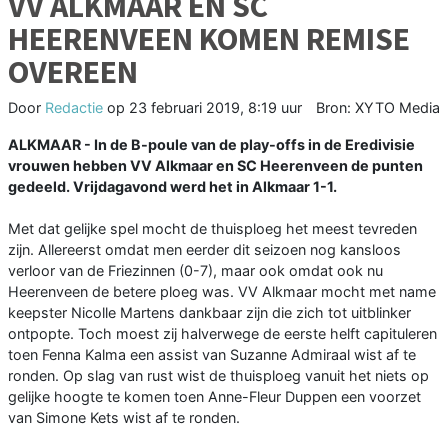
VV ALKMAAR EN SC
HEERENVEEN KOMEN REMISE
OVEREEN
Door
Redactie
op
23 februari 2019, 8:19 uur
Bron: XYTO Media
ALKMAAR - In de B-poule van de play-offs in de Eredivisie
vrouwen hebben VV Alkmaar en SC Heerenveen de punten
gedeeld. Vrijdagavond werd het in Alkmaar 1-1.
Met dat gelijke spel mocht de thuisploeg het meest tevreden
zijn. Allereerst omdat men eerder dit seizoen nog kansloos
verloor van de Friezinnen (0-7), maar ook omdat ook nu
Heerenveen de betere ploeg was. VV Alkmaar mocht met name
keepster Nicolle Martens dankbaar zijn die zich tot uitblinker
ontpopte. Toch moest zij halverwege de eerste helft capituleren
toen Fenna Kalma een assist van Suzanne Admiraal wist af te
ronden. Op slag van rust wist de thuisploeg vanuit het niets op
gelijke hoogte te komen toen Anne-Fleur Duppen een voorzet
van Simone Kets wist af te ronden.