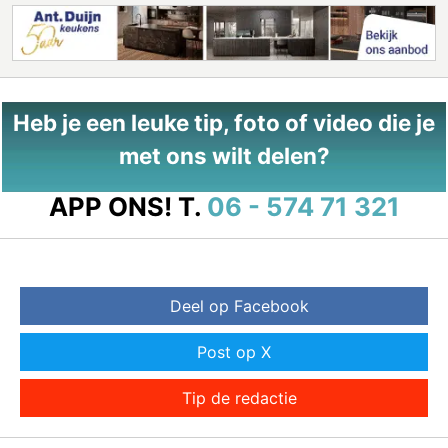
Heb je een leuke tip, foto of video die je
met ons wilt delen?
APP ONS!
T.
06 - 574 71 321
Deel op Facebook
Post op X
Tip de redactie