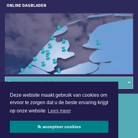
ONLINE DAGBLADEN
Overige dagbladen in de regio
Deze website maakt gebruik van cookies om
Algemene voorwaarden
ervoor te zorgen dat u de beste ervaring krijgt
op onze website
Lees meer
Disclaimer
Privacy Statement
Ik accepteer cookies
Copyright (c) 2026 | Alkmaarsdagblad.nl - Alle rechten