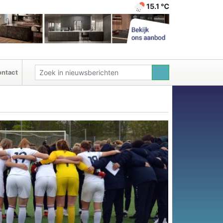
15.1 ℃
ntact