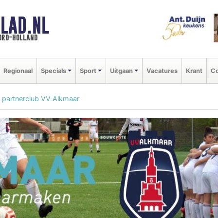
LAD.NL
oord-holland
Regionaal
Specials
Sport
Uitgaan
Vacatures
Krant
Co
partnerclub VV Alkmaar