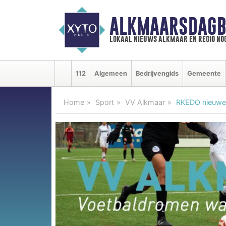
ALKMAARSDAGB
lokaal nieuws alkmaar en regio n
112
Algemeen
Bedrijvengids
Gemeente
Home
Sport
VV Alkmaar
RKEDO nieuwe 