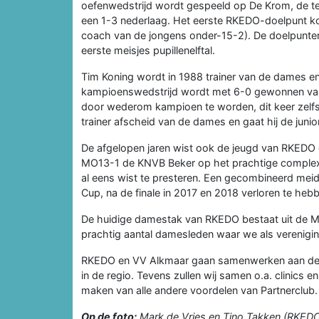
oefenwedstrijd wordt gespeeld op De Krom, de te
een 1-3 nederlaag. Het eerste RKEDO-doelpunt k
coach van de jongens onder-15-2). De doelpunten
eerste meisjes pupillenelftal.
Tim Koning wordt in 1988 trainer van de dames en 
kampioenswedstrijd wordt met 6-0 gewonnen van D
door wederom kampioen te worden, dit keer zelfs
trainer afscheid van de dames en gaat hij de junior
De afgelopen jaren wist ook de jeugd van RKEDO e
MO13-1 de KNVB Beker op het prachtige complex
al eens wist te presteren. Een gecombineerd meid
Cup, na de finale in 2017 en 2018 verloren te heb
De huidige damestak van RKEDO bestaat uit de M
prachtig aantal damesleden waar we als vereniging
RKEDO en VV Alkmaar gaan samenwerken aan de ve
in de regio. Tevens zullen wij samen o.a. clinics
maken van alle andere voordelen van Partnerclub.
Op de foto:
Mark de Vries en Tino Takken (RKED