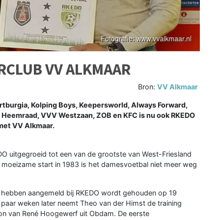
RCLUB VV ALKMAAR
Bron:
VV Alkmaar
burgia, Kolping Boys, Keepersworld, Always Forward,
en Heemraad, VVV Westzaan, ZOB en KFC is nu ook RKEDO
et VV Alkmaar.
DO uitgegroeid tot een van de grootste van West-Friesland
n moeizame start in 1983 is het damesvoetbal niet meer weg
ich hebben aangemeld bij RKEDO wordt gehouden op 19
 paar weken later neemt Theo van der Himst de training
oon van René Hoogewerf uit Obdam. De eerste