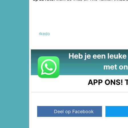
rkedo
Heb je een leuke t
met on
APP ONS!
T
Deel op Facebook