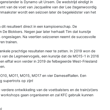
genstander is Dynamo uit Ursem. De wedstrijd eindigt in
omt van de voet van Jacqueline van der Lee (tegenwoordig
maakster wordt een seizoen later de begeleidster van het
dit resulteert direct in een kampioenschap. De
e Blokkers. Negen jaar later herhaalt Tim dat kunstje
 ongeslagen. Na veertien seizoenen neemt de succesvolle
en trainen.
nkele prachtige resultaten neer te zetten. In 2019 won de
 van de Legmeervogels, een kunstje dat de MO15-1 in 2016
en elftal won verder in 2019 de felbegeerde West-Friesland
ben.
O10, MO11, MO15, MO17 en vier Dameselftallen. Een
 supertrots op zijn!
rdere ontwikkeling van de voetbalsters en de train(st)ers
 en workshops gaan organiseren en zal KFC gebruik kunnen
O)