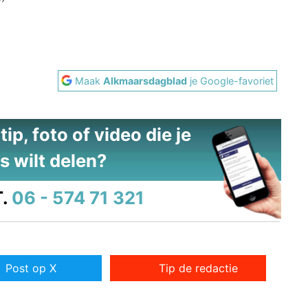
Maak
Alkmaarsdagblad
je Google-favoriet
ip, foto of video die je
s wilt delen?
.
06 - 574 71 321
Post op X
Tip de redactie