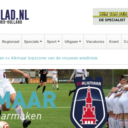
LAD.NL
oord-holland
Regionaal
Specials
Sport
Uitgaan
Vacatures
Krant
Co
van vv Alkmaar topscorer van de vrouwen eredivisie