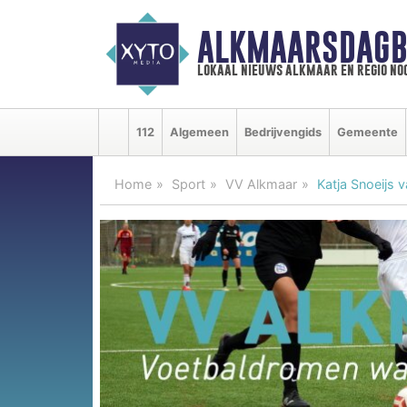
ALKMAARSDAGB
lokaal nieuws alkmaar en regio n
112
Algemeen
Bedrijvengids
Gemeente
Home
Sport
VV Alkmaar
Katja Snoeijs 