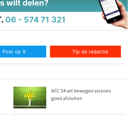
s wilt delen?
.
06 - 574 71 321
Post op X
Tip de redactie
AFC’34 wil bewogen seizoen
goed afsluiten