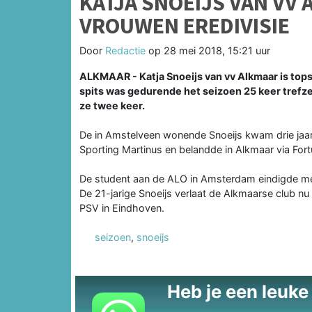
KATJA SNOEIJS VAN VV
VROUWEN EREDIVISIE
Door
Redactie
op
28 mei 2018, 15:21 uur
ALKMAAR - Katja Snoeijs van vv Alkmaar is tops
spits was gedurende het seizoen 25 keer trefzek
ze twee keer.
De in Amstelveen wonende Snoeijs kwam drie jaar
Sporting Martinus en belandde in Alkmaar via For
De student aan de ALO in Amsterdam eindigde me
De 21-jarige Snoeijs verlaat de Alkmaarse club nu
PSV in Eindhoven.
seizoen
,
snoeijs
Heb je een leuke t