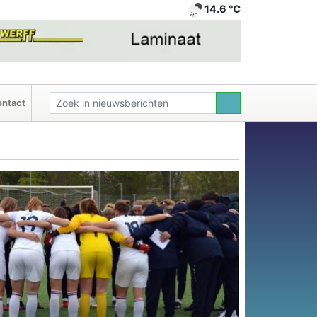
14.6 ℃
ntact