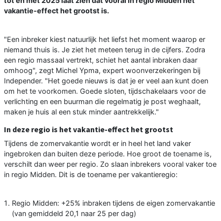
tot en met 2025 laat zien dat vooral in regio Midden het
vakantie-effect het grootst is.
"Een inbreker kiest natuurlijk het liefst het moment waarop er
niemand thuis is. Je ziet het meteen terug in de cijfers. Zodra
een regio massaal vertrekt, schiet het aantal inbraken daar
omhoog", zegt Michel Ypma, expert woonverzekeringen bij
Independer. "Het goede nieuws is dat je er veel aan kunt doen
om het te voorkomen. Goede sloten, tijdschakelaars voor de
verlichting en een buurman die regelmatig je post weghaalt,
maken je huis al een stuk minder aantrekkelijk."
In deze regio is het vakantie-effect het grootst
Tijdens de zomervakantie wordt er in heel het land vaker
ingebroken dan buiten deze periode. Hoe groot de toename is,
verschilt dan weer per regio. Zo slaan inbrekers vooral vaker toe
in regio Midden. Dit is de toename per vakantieregio:
Regio Midden: +25% inbraken tijdens de eigen zomervakantie
(van gemiddeld 20,1 naar 25 per dag)