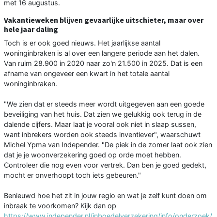
met 16 augustus.
Vakantieweken blijven gevaarlijke uitschieter, maar over
hele jaar daling
Toch is er ook goed nieuws. Het jaarlijkse aantal
woninginbraken is al over een langere periode aan het dalen.
Van ruim 28.900 in 2020 naar zo'n 21.500 in 2025. Dat is een
afname van ongeveer een kwart in het totale aantal
woninginbraken.
"We zien dat er steeds meer wordt uitgegeven aan een goede
beveiliging van het huis. Dat zien we gelukkig ook terug in de
dalende cijfers. Maar laat je vooral ook niet in slaap sussen,
want inbrekers worden ook steeds inventiever", waarschuwt
Michel Ypma van Independer. "De piek in de zomer laat ook zien
dat je je woonverzekering goed op orde moet hebben.
Controleer die nog even voor vertrek. Dan ben je goed gedekt,
mocht er onverhoopt toch iets gebeuren."
Benieuwd hoe het zit in jouw regio en wat je zelf kunt doen om
inbraak te voorkomen? Kijk dan op
https://www.independer.nl/inboedelverzekering/info/onderzoek/