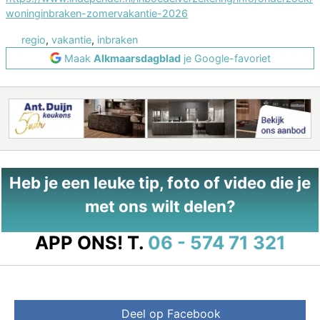
woninginbraken-zomervakantie-2026
regio
,
vakantie
,
inbraken
Maak
Alkmaarsdagblad
je Google-favoriet
Heb je een leuke tip, foto of video die je
met ons wilt delen?
APP ONS!
T.
06 - 574 71 321
Deel op Facebook