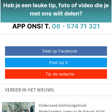
Heb je een leuke tip, foto of video die je
met ons wilt delen?
APP ONS!
T.
06 - 574 71 321
Deel op Facebook
Post op X
Tip de redactie
VERDER IN HET NIEUWS:
Onderzoek telefoongebruik
Nederlanders: twee op de drie wil altijd