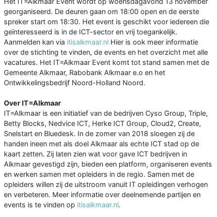
Het IT=Alkmaar Event wordt op woensdagavond 13 november
georganiseerd. De deuren gaan om 18:00 open en de eerste
spreker start om 18:30. Het event is geschikt voor iedereen die
geïnteresseerd is in de ICT-sector en vrij toegankelijk.
Aanmelden kan via
itisalkmaar.nl
Hier is ook meer informatie
over de stichting te vinden, de events en het overzicht met alle
vacatures. Het IT=Alkmaar Event komt tot stand samen met de
Gemeente Alkmaar, Rabobank Alkmaar e.o en het
Ontwikkelingsbedrijf Noord-Holland Noord.
Over IT=Alkmaar
IT=Alkmaar is een initiatief van de bedrijven Cyso Group, Triple,
Betty Blocks, Nedvice ICT, Herke ICT Group, Cloud2, Create,
Snelstart en Bluedesk. In de zomer van 2018 sloegen zij de
handen ineen met als doel Alkmaar als echte ICT stad op de
kaart zetten. Zij laten zien wat voor gave ICT bedrijven in
Alkmaar gevestigd zijn, bieden een platform, organiseren events
en werken samen met opleiders in de regio. Samen met de
opleiders willen zij de uitstroom vanuit IT opleidingen verhogen
en verbeteren. Meer informatie over deelnemende partijen en
events is te vinden op
itisalkmaar.nl
.