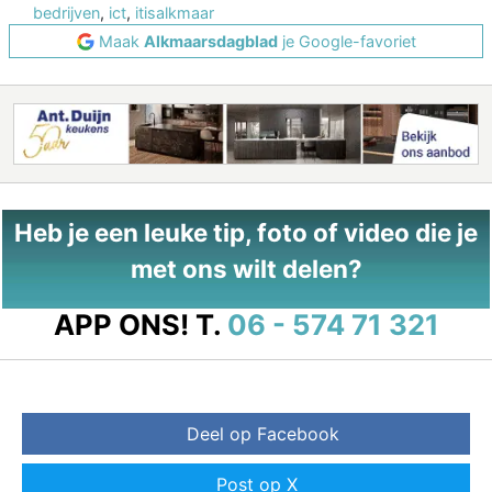
bedrijven
,
ict
,
itisalkmaar
Maak
Alkmaarsdagblad
je Google-favoriet
Heb je een leuke tip, foto of video die je
met ons wilt delen?
APP ONS!
T.
06 - 574 71 321
Deel op Facebook
Post op X