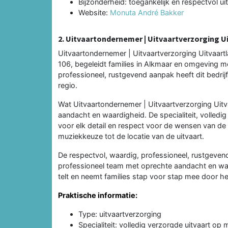
Bijzonderheid: toegankelijk en respectvol u
Website:
Monuta André Bakker
2. Uitvaartondernemer | Uitvaartverzorging U
Uitvaartondernemer | Uitvaartverzorging Uitvaartla
106, begeleidt families in Alkmaar en omgeving me
professioneel, rustgevend aanpak heeft dit bedri
regio.
Wat Uitvaartondernemer | Uitvaartverzorging Uitv
aandacht en waardigheid. De specialiteit, volled
voor elk detail en respect voor de wensen van de fa
muziekkeuze tot de locatie van de uitvaart.
De respectvol, waardig, professioneel, rustgeve
professioneel team met oprechte aandacht en wa
telt en neemt families stap voor stap mee door he
Praktische informatie:
Type: uitvaartverzorging
Specialiteit: volledig verzorgde uitvaart op 