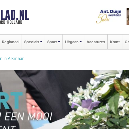
LAD.NL
oord-holland
Regionaal
Specials
Sport
Uitgaan
Vacatures
Krant
Co
en in Alkmaar