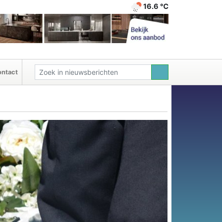
16.6 ℃
ntact