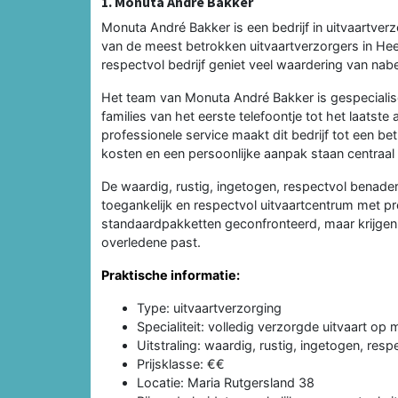
1. Monuta André Bakker
Monuta André Bakker is een bedrijf in uitvaartver
van de meest betrokken uitvaartverzorgers in He
respectvol bedrijf geniet veel waardering van na
Het team van Monuta André Bakker is gespecialise
families van het eerste telefoontje tot het laatst
professionele service maakt dit bedrijf tot een 
kosten en een persoonlijke aanpak staan centraal 
De waardig, rustig, ingetogen, respectvol benade
toegankelijk en respectvol uitvaartcentrum met pr
standaardpakketten geconfronteerd, maar krijgen 
overledene past.
Praktische informatie:
Type: uitvaartverzorging
Specialiteit: volledig verzorgde uitvaart op 
Uitstraling: waardig, rustig, ingetogen, resp
Prijsklasse: €€
Locatie: Maria Rutgersland 38