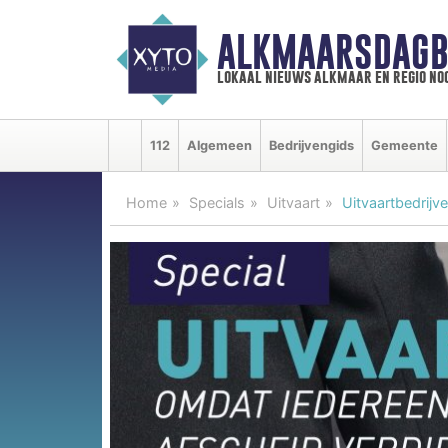
ALKMAARSDAGB
lokaal nieuws alkmaar en regio n
112
Algemeen
Bedrijvengids
Gemeente
Home
Specials
Uitvaart
Uitvaartbedrijv