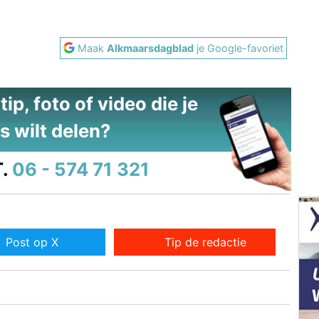
Maak
Alkmaarsdagblad
je Google-favoriet
ip, foto of video die je
s wilt delen?
.
06 - 574 71 321
Post op X
Tip de redactie