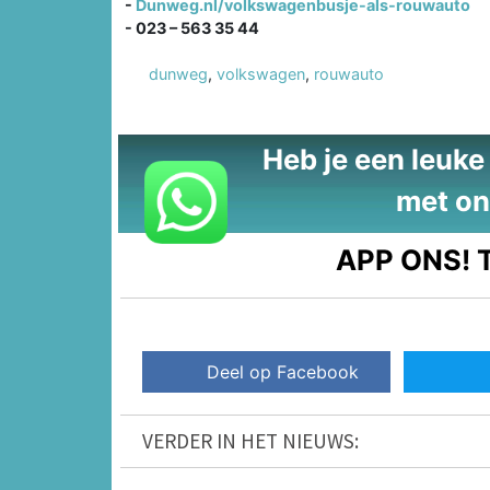
-
Dunweg.nl/volkswagenbusje-als-rouwauto
- 023 – 563 35 44
dunweg
,
volkswagen
,
rouwauto
Heb je een leuke t
met on
APP ONS!
T
Deel op Facebook
VERDER IN HET NIEUWS: