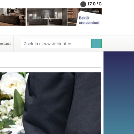
17.0 ℃
ntact