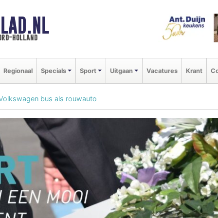
LAD.NL
oord-holland
Regionaal
Specials
Sport
Uitgaan
Vacatures
Krant
Co
Volkswagen bus als rouwauto