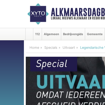
ALKMAARSDAGB
lokaal nieuws alkmaar en regio n
112
Algemeen
Bedrijvengids
Gemeente
Home
Specials
Uitvaart
Legendarische 