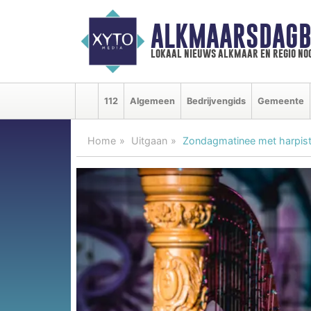
ALKMAARSDAGB
lokaal nieuws alkmaar en regio n
112
Algemeen
Bedrijvengids
Gemeente
Home
Uitgaan
Zondagmatinee met harpist