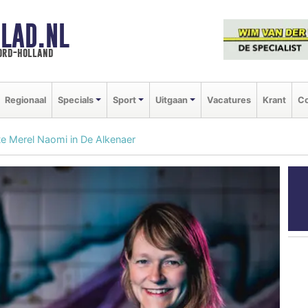
LAD.NL
oord-holland
Regionaal
Specials
Sport
Uitgaan
Vacatures
Krant
Co
e Merel Naomi in De Alkenaer