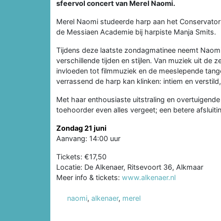
sfeervol concert van Merel Naomi.
Merel Naomi studeerde harp aan het Conservator
de Messiaen Academie bij harpiste Manja Smits.
Tijdens deze laatste zondagmatinee neemt Naomi
verschillende tijden en stijlen. Van muziek uit de
invloeden tot filmmuziek en de meeslepende tango’
verrassend de harp kan klinken: intiem en verstil
Met haar enthousiaste uitstraling en overtuigend
toehoorder even alles vergeet; een betere afsluiti
Zondag 21 juni
Aanvang: 14:00 uur
Tickets: €17,50
Locatie: De Alkenaer, Ritsevoort 36, Alkmaar
Meer info & tickets:
www.alkenaer.nl
naomi
,
alkenaer
,
merel