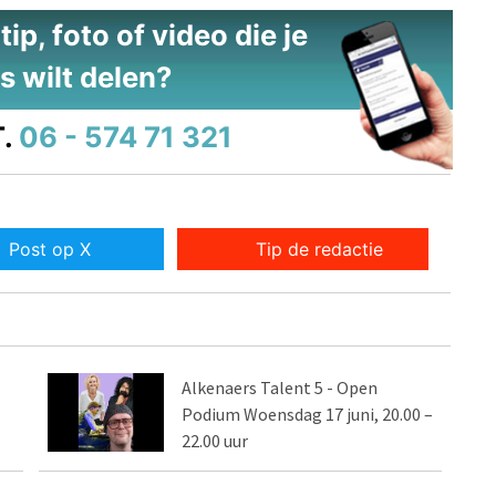
ip, foto of video die je
s wilt delen?
.
06 - 574 71 321
Post op X
Tip de redactie
Alkenaers Talent 5 - Open
Podium Woensdag 17 juni, 20.00 –
22.00 uur