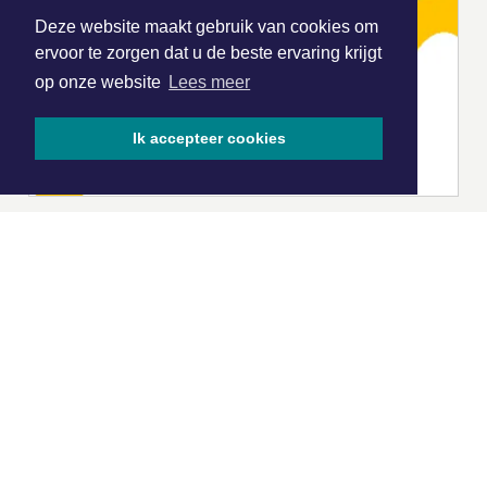
Deze website maakt gebruik van cookies om
ervoor te zorgen dat u de beste ervaring krijgt
op onze website
Lees meer
Ik accepteer cookies
|
Nieuws | Sport | Evenementen
Hoofdvestiging:
van Benthuizenlaan 1
1701 BZ Heerhugowaard
072 8200 600