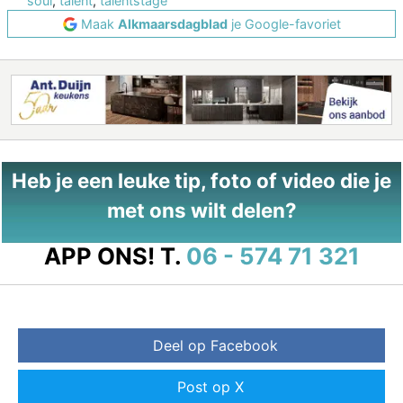
soul
,
talent
,
talentstage
Maak
Alkmaarsdagblad
je Google-favoriet
Heb je een leuke tip, foto of video die je
met ons wilt delen?
APP ONS!
T.
06 - 574 71 321
Deel op Facebook
Post op X