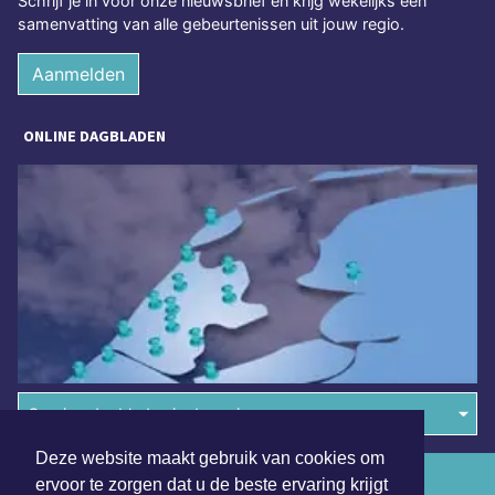
Schrijf je in voor onze nieuwsbrief en krijg wekelijks een
samenvatting van alle gebeurtenissen uit jouw regio.
Aanmelden
ONLINE DAGBLADEN
Overige dagbladen in de regio
Deze website maakt gebruik van cookies om
Algemene voorwaarden
ervoor te zorgen dat u de beste ervaring krijgt