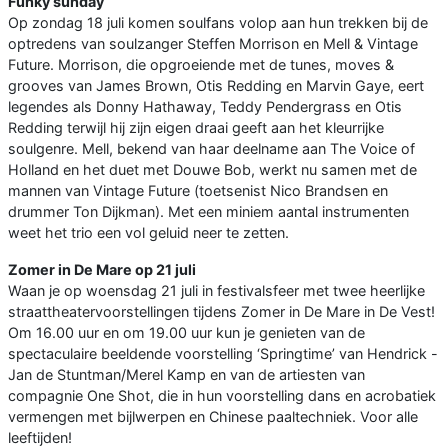
Funky sunday
Op zondag 18 juli komen soulfans volop aan hun trekken bij de
optredens van soulzanger Steffen Morrison en Mell & Vintage
Future. Morrison, die opgroeiende met de tunes, moves &
grooves van James Brown, Otis Redding en Marvin Gaye, eert
legendes als Donny Hathaway, Teddy Pendergrass en Otis
Redding terwijl hij zijn eigen draai geeft aan het kleurrijke
soulgenre. Mell, bekend van haar deelname aan The Voice of
Holland en het duet met Douwe Bob, werkt nu samen met de
mannen van Vintage Future (toetsenist Nico Brandsen en
drummer Ton Dijkman). Met een miniem aantal instrumenten
weet het trio een vol geluid neer te zetten.
Zomer in De Mare op 21 juli
Waan je op woensdag 21 juli in festivalsfeer met twee heerlijke
straattheatervoorstellingen tijdens Zomer in De Mare in De Vest!
Om 16.00 uur en om 19.00 uur kun je genieten van de
spectaculaire beeldende voorstelling ‘Springtime’ van Hendrick -
Jan de Stuntman/Merel Kamp en van de artiesten van
compagnie One Shot, die in hun voorstelling dans en acrobatiek
vermengen met bijlwerpen en Chinese paaltechniek. Voor alle
leeftijden!