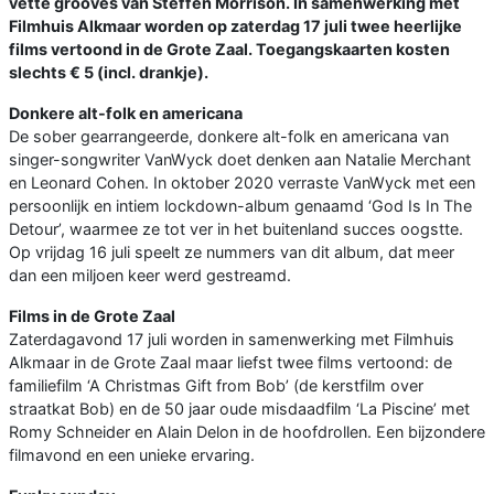
vette grooves van Steffen Morrison. In samenwerking met
Filmhuis Alkmaar worden op zaterdag 17 juli twee heerlijke
films vertoond in de Grote Zaal. Toegangskaarten kosten
slechts € 5 (incl. drankje).
Donkere alt-folk en americana
De sober gearrangeerde, donkere alt-folk en americana van
singer-songwriter VanWyck doet denken aan Natalie Merchant
en Leonard Cohen. In oktober 2020 verraste VanWyck met een
persoonlijk en intiem lockdown-album genaamd ‘God Is In The
Detour’, waarmee ze tot ver in het buitenland succes oogstte.
Op vrijdag 16 juli speelt ze nummers van dit album, dat meer
dan een miljoen keer werd gestreamd.
Films in de Grote Zaal
Zaterdagavond 17 juli worden in samenwerking met Filmhuis
Alkmaar in de Grote Zaal maar liefst twee films vertoond: de
familiefilm ‘A Christmas Gift from Bob’ (de kerstfilm over
straatkat Bob) en de 50 jaar oude misdaadfilm ‘La Piscine’ met
Romy Schneider en Alain Delon in de hoofdrollen. Een bijzondere
filmavond en een unieke ervaring.