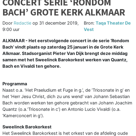
CONCERT SERIE ‘RONDOM
BACH’ GROTE KERK ALKMAAR
Door
Redactie
op
31 december 2019,
Bron:
Taqa Theater De
9:00 uur
Vest
ALKMAAR - Het eerstvolgende concert in de serie ‘Rondom
Bach’ vindt plaats op zaterdag 25 januari in de Grote Kerk
Alkmaar. Stadsorganist Pieter Van Dijk brengt deze middag
samen met het Sweelinck Barokorkest werken van Quantz,
Bach en Vivaldi ten gehore.
Programma
Naast o.a. ‘Het Praeludium et Fuge in g.’, de ‘Triosonate in g’ en
het ‘Herr Jesu Christ, dich zu uns wend’ van Johann Sebastian
Bach worden werken ten gehore gebracht van Johann Joachim
Quantz (o.a.‘Triosonate in c’) en Antonio Lucio Vivaldi (o.a.
‘Kamerconcert in g’).
Sweelinck Barokorkest
Het Sweelinck Barokorkest is het orkest van de afdeling oude