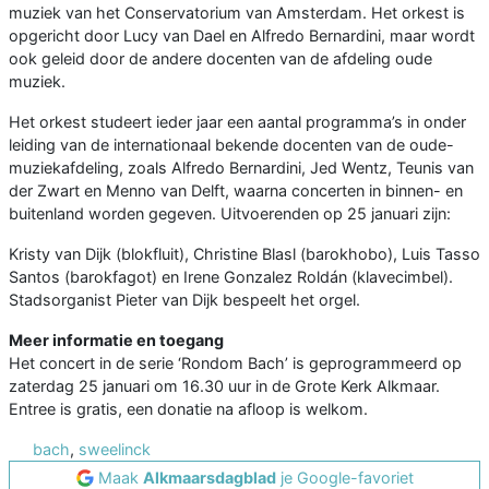
muziek van het Conservatorium van Amsterdam. Het orkest is
opgericht door Lucy van Dael en Alfredo Bernardini, maar wordt
ook geleid door de andere docenten van de afdeling oude
muziek.
Het orkest studeert ieder jaar een aantal programma’s in onder
leiding van de internationaal bekende docenten van de oude-
muziekafdeling, zoals Alfredo Bernardini, Jed Wentz, Teunis van
der Zwart en Menno van Delft, waarna concerten in binnen- en
buitenland worden gegeven. Uitvoerenden op 25 januari zijn:
Kristy van Dijk (blokfluit), Christine Blasl (barokhobo), Luis Tasso
Santos (barokfagot) en Irene Gonzalez Roldán (klavecimbel).
Stadsorganist Pieter van Dijk bespeelt het orgel.
Meer informatie en toegang
Het concert in de serie ‘Rondom Bach’ is geprogrammeerd op
zaterdag 25 januari om 16.30 uur in de Grote Kerk Alkmaar.
Entree is gratis, een donatie na afloop is welkom.
bach
,
sweelinck
Maak
Alkmaarsdagblad
je Google-favoriet