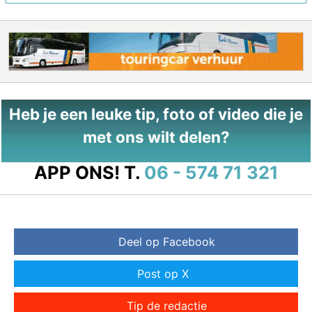
Heb je een leuke tip, foto of video die je
met ons wilt delen?
APP ONS!
T.
06 - 574 71 321
Deel op Facebook
Post op X
Tip de redactie