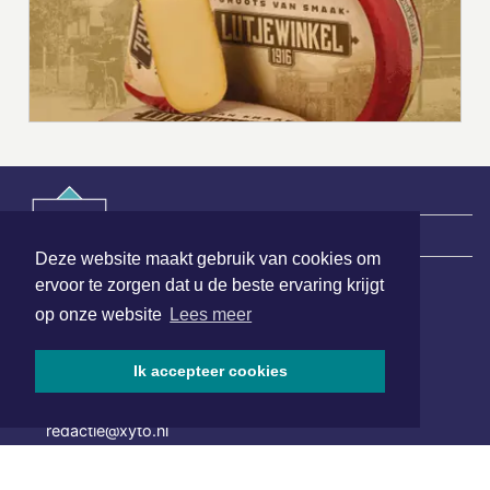
|
Nieuws | Sport | Evenementen
Deze website maakt gebruik van cookies om
ervoor te zorgen dat u de beste ervaring krijgt
op onze website
Lees meer
Hoofdvestiging:
van Benthuizenlaan 1
1701 BZ Heerhugowaard
Ik accepteer cookies
072 8200 600
redactie@xyto.nl
www.xyto.nl