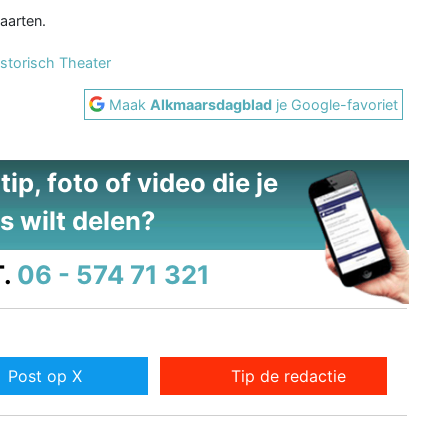
aarten.
istorisch Theater
Maak
Alkmaarsdagblad
je Google-favoriet
ip, foto of video die je
s wilt delen?
.
06 - 574 71 321
Post op X
Tip de redactie