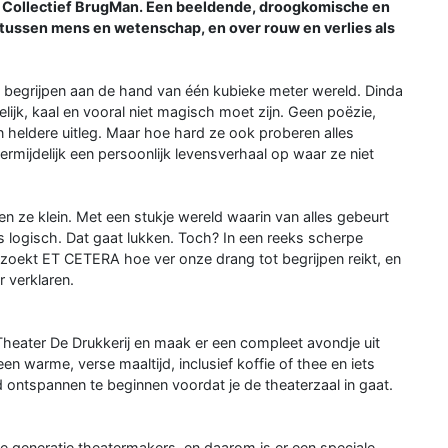
n Collectief BrugMan. Een beeldende, droogkomische en
e tussen mens en wetenschap, en over rouw en verlies als
 begrijpen aan de hand van één kubieke meter wereld. Dinda
elijk, kaal en vooral niet magisch moet zijn. Geen poëzie,
 heldere uitleg. Maar hoe hard ze ook proberen alles
rmijdelijk een persoonlijk levensverhaal op waar ze niet
nen ze klein. Met een stukje wereld waarin van alles gebeurt
 is logisch. Dat gaat lukken. Toch? In een reeks scherpe
rzoekt ET CETERA hoe ver onze drang tot begrijpen reikt, en
 verklaren.
Theater De Drukkerij en maak er een compleet avondje uit
 warme, verse maaltijd, inclusief koffie of thee en iets
 ontspannen te beginnen voordat je de theaterzaal in gaat.
 generatie theatermakers, en daarom is er een speciale