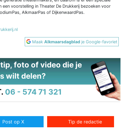
n een voorstelling in Theater De Drukkerij bezoeken voor
e PodiumPas, AlkmaarPas of DijkenwaardPas.
kkerij.nl
Maak
Alkmaarsdagblad
je Google-favoriet
ip, foto of video die je
s wilt delen?
.
06 - 574 71 321
Post op X
Tip de redactie