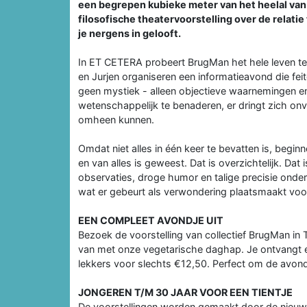
een begrepen kubieke meter van het heelal va
filosofische theatervoorstelling over de relati
je nergens in gelooft.
In ET CETERA probeert BrugMan het hele leven te
en Jurjen organiseren een informatieavond die feit
geen mystiek - alleen objectieve waarnemingen en
wetenschappelijk te benaderen, er dringt zich onve
omheen kunnen.
Omdat niet alles in één keer te bevatten is, begin
en van alles is geweest. Dat is overzichtelijk. Dat
observaties, droge humor en talige precisie onde
wat er gebeurt als verwondering plaatsmaakt voor
EEN COMPLEET AVONDJE UIT
Bezoek de voorstelling van collectief BrugMan in 
van met onze vegetarische daghap. Je ontvangt een
lekkers voor slechts €12,50. Perfect om de avond
JONGEREN T/M 30 JAAR VOOR EEN TIENTJE
De voorstellingen worden gemaakt door de nieuwe