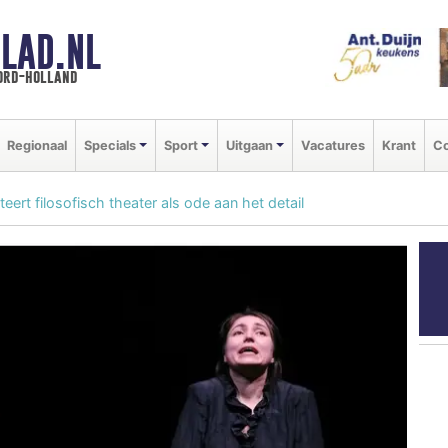
LAD.NL
oord-holland
Regionaal
Specials
Sport
Uitgaan
Vacatures
Krant
Co
eert filosofisch theater als ode aan het detail