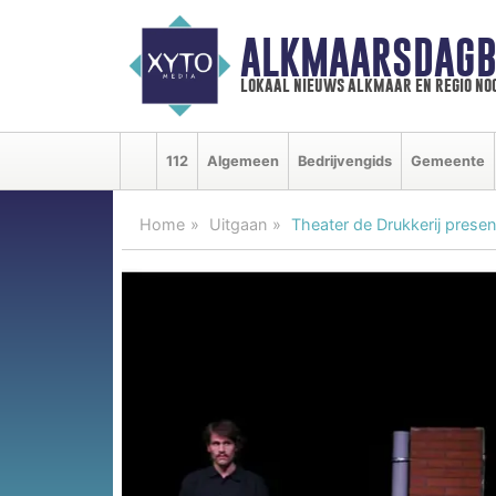
ALKMAARSDAGB
lokaal nieuws alkmaar en regio n
112
Algemeen
Bedrijvengids
Gemeente
Home
Uitgaan
Theater de Drukkerij present