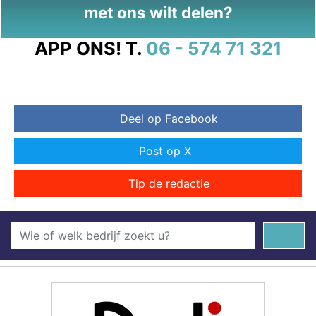
met ons wilt delen?
APP ONS!
T.
06 - 574 71 321
Deel op Facebook
Post op X
Tip de redactie