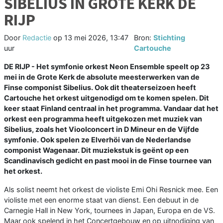
SIBELIUS IN GROTE KERK DE
RIJP
Door
Redactie
op
13 mei 2026, 13:47
Bron:
Stichting
uur
Cartouche
DE RIJP - Het symfonie orkest Neon Ensemble speelt op 23
mei in de Grote Kerk de absolute meesterwerken van de
Finse componist Sibelius. Ook dit theaterseizoen heeft
Cartouche het orkest uitgenodigd om te komen spelen. Dit
keer staat Finland centraal in het programma. Vandaar dat het
orkest een programma heeft uitgekozen met muziek van
Sibelius, zoals het Vioolconcert in D Mineur en de Vijfde
symfonie. Ook spelen ze Elverhöi van de Nederlandse
componist Wagenaar. Dit muziekstuk is geënt op een
Scandinavisch gedicht en past mooi in de Finse tournee van
het orkest.
Als solist neemt het orkest de violiste Emi Ohi Resnick mee. Een
violiste met een enorme staat van dienst. Een debuut in de
Carnegie Hall in New York, tournees in Japan, Europa en de VS.
Maar ook spelend in het Concertgebouw en op uitnodiging van