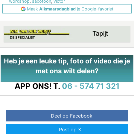
workshop
,
saxofoon
,
victor
Maak
Alkmaarsdagblad
je Google-favoriet
Heb je een leuke tip, foto of video die je
met ons wilt delen?
APP ONS!
T.
06 - 574 71 321
Deel op Facebook
Post op X