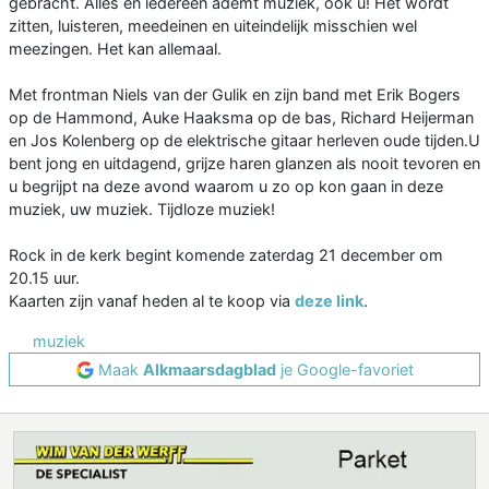
gebracht. Alles en iedereen ademt muziek, ook u! Het wordt
zitten, luisteren, meedeinen en uiteindelijk misschien wel
meezingen. Het kan allemaal.
Met frontman Niels van der Gulik en zijn band met Erik Bogers
op de Hammond, Auke Haaksma op de bas, Richard Heijerman
en Jos Kolenberg op de elektrische gitaar herleven oude tijden.U
bent jong en uitdagend, grijze haren glanzen als nooit tevoren en
u begrijpt na deze avond waarom u zo op kon gaan in deze
muziek, uw muziek. Tijdloze muziek!
Rock in de kerk begint komende zaterdag 21 december om
20.15 uur.
Kaarten zijn vanaf heden al te koop via
deze link
.
muziek
Maak
Alkmaarsdagblad
je Google-favoriet