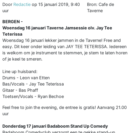
Door
Redactie
op
15 januari 2019, 9:40
Bron: Cafe de
uur
Taverne
BERGEN -
Woensdag 16 januari Taverne Jamsessie olv. Jay Tee
Teterissa
Woensdag 16 januari lekker jammen in de Taverne! Free and
easy. Dit keer onder leiding van JAY TEE TETERISSA. Iedereen
is welkom om je instrument te stemmen, je stem te laten horen
of je keel te smeren.
Line up huisband:
Drums - Leon van Etten
Bas/Vocals - Jay Tee Teterissa
Gitaar - Bas Phaff
Toetsen/Vocals - Ryan Bechoe
Feel free to join the evening, de entree is gratis! Aanvang 21.00
uur
Donderdag 17 januari Badaboom Stand Up Comedy
Badaboom Comedyclub verzorgt een te gekke stand-up