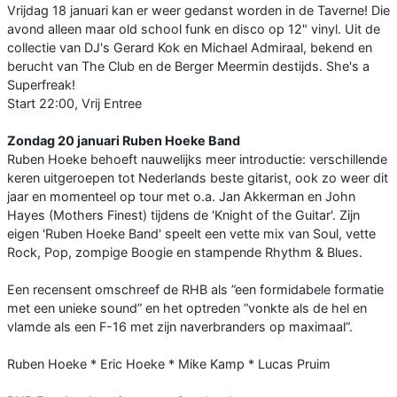
Vrijdag 18 januari kan er weer gedanst worden in de Taverne! Die
avond alleen maar old school funk en disco op 12" vinyl. Uit de
collectie van DJ's Gerard Kok en Michael Admiraal, bekend en
berucht van The Club en de Berger Meermin destijds. She's a
Superfreak!
Start 22:00, Vrij Entree
Zondag 20 januari Ruben Hoeke Band
Ruben Hoeke behoeft nauwelijks meer introductie: verschillende
keren uitgeroepen tot Nederlands beste gitarist, ook zo weer dit
jaar en momenteel op tour met o.a. Jan Akkerman en John
Hayes (Mothers Finest) tijdens de 'Knight of the Guitar'. Zijn
eigen 'Ruben Hoeke Band' speelt een vette mix van Soul, vette
Rock, Pop, zompige Boogie en stampende Rhythm & Blues.
Een recensent omschreef de RHB als ”een formidabele formatie
met een unieke sound” en het optreden ”vonkte als de hel en
vlamde als een F-16 met zijn naverbranders op maximaal”.
Ruben Hoeke * Eric Hoeke * Mike Kamp * Lucas Pruim