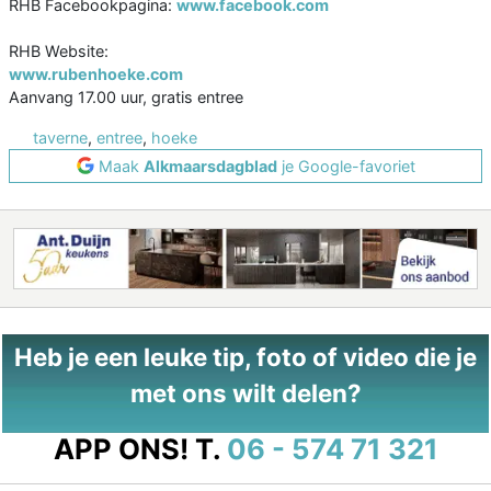
RHB Facebookpagina:
www.facebook.com
RHB Website:
www.rubenhoeke.com
Aanvang 17.00 uur, gratis entree
taverne
,
entree
,
hoeke
Maak
Alkmaarsdagblad
je Google-favoriet
Heb je een leuke tip, foto of video die je
met ons wilt delen?
APP ONS!
T.
06 - 574 71 321