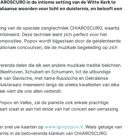
IAROSCURO in de intieme setting van de Witte Kerk te
taliaanse woorden voor licht en duisternis, en belooft een
sing van de speciale zangtechniek CHIAROSCURO, waarbij
mbineerd. Deze techniek leent zich perfect voor het
composities. Popov wordt bijgestaan door de getalenteerde
rnationale concoursen, die de muzikale begeleiding op zich
ende delen die elk een andere muzikale traditie belichten.
 Beethoven, Schubert en Schumann, tot de uitbundige
yriek van Slavische, met name Russische en Oekraïense
luisteraars meeneemt langs de unieke kwaliteiten van elke
iek viert die ons allen verbindt.
ov en Valles, zal de pianiste ook enkele prachtige
art staat er aan het einde van het concert een verrassing
eer snel uw kaarten op
www.igorpopov.nl.
Wees getuige van
ternis in de betoverende klanken van CHIAROSCURO.