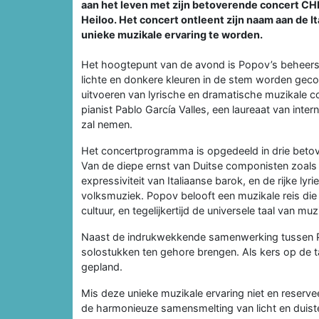
aan het leven met zijn betoverende concert CH
Heiloo. Het concert ontleent zijn naam aan de I
unieke muzikale ervaring te worden.
Het hoogtepunt van de avond is Popov’s beheer
lichte en donkere kleuren in de stem worden geco
uitvoeren van lyrische en dramatische muzikale 
pianist Pablo García Valles, een laureaat van inte
zal nemen.
Het concertprogramma is opgedeeld in drie betover
Van de diepe ernst van Duitse componisten zoals
expressiviteit van Italiaanse barok, en de rijke l
volksmuziek. Popov belooft een muzikale reis die 
cultuur, en tegelijkertijd de universele taal van muz
Naast de indrukwekkende samenwerking tussen Pop
solostukken ten gehore brengen. Als kers op de ta
gepland.
Mis deze unieke muzikale ervaring niet en reserv
de harmonieuze samensmelting van licht en duis