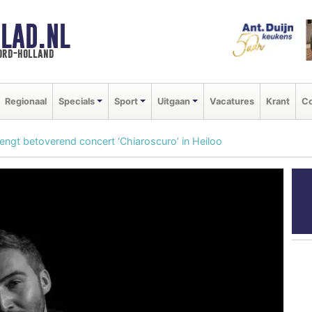
LAD.NL
oord-holland
Regionaal
Specials
Sport
Uitgaan
Vacatures
Krant
Co
ngt betoverend concert ‘Chiaroscuro’ in Heiloo