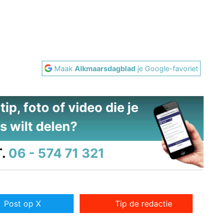
Maak
Alkmaarsdagblad
je Google-favoriet
ip, foto of video die je
s wilt delen?
.
06 - 574 71 321
Post op X
Tip de redactie