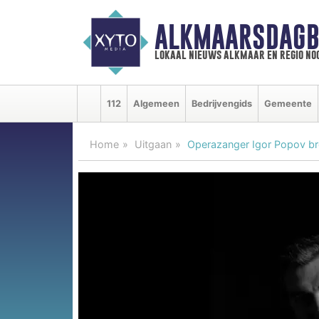
ALKMAARSDAGB
lokaal nieuws alkmaar en regio n
112
Algemeen
Bedrijvengids
Gemeente
Home
Uitgaan
Operazanger Igor Popov bre