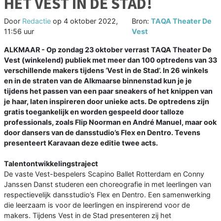
HET VEST IN DE STAD!
Door
Redactie
op
4 oktober 2022,
Bron:
TAQA Theater De
11:56 uur
Vest
ALKMAAR - Op zondag 23 oktober verrast TAQA Theater De
Vest (winkelend) publiek met meer dan 100 optredens van 33
verschillende makers tijdens ‘Vest in de Stad’. In 26 winkels
en in de straten van de Alkmaarse binnenstad kun je je
tijdens het passen van een paar sneakers of het knippen van
je haar, laten inspireren door unieke acts. De optredens zijn
gratis toegankelijk en worden gespeeld door talloze
professionals, zoals Flip Noorman en André Manuel, maar ook
door dansers van de dansstudio’s Flex en Dentro. Tevens
presenteert Karavaan deze editie twee acts.
Talentontwikkelingstraject
De vaste Vest-bespelers Scapino Ballet Rotterdam en Conny
Janssen Danst studeren een choreografie in met leerlingen van
respectievelijk dansstudio’s Flex en Dentro. Een samenwerking
die leerzaam is voor de leerlingen en inspirerend voor de
makers. Tijdens Vest in de Stad presenteren zij het