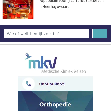
Poppodium voor (startende) artiesten
in Heerhugowaard