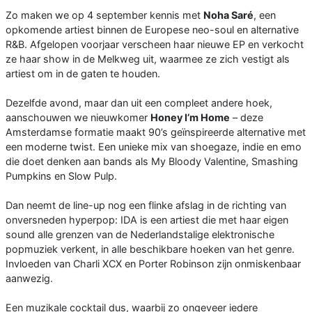
Zo maken we op 4 september kennis met
Noha Saré
, een
opkomende artiest binnen de Europese neo-soul en alternative
R&B. Afgelopen voorjaar verscheen haar nieuwe EP en verkocht
ze haar show in de Melkweg uit, waarmee ze zich vestigt als
artiest om in de gaten te houden.
Dezelfde avond, maar dan uit een compleet andere hoek,
aanschouwen we nieuwkomer
Honey I’m Home
– deze
Amsterdamse formatie maakt 90’s geïnspireerde alternative met
een moderne twist. Een unieke mix van shoegaze, indie en emo
die doet denken aan bands als My Bloody Valentine, Smashing
Pumpkins en Slow Pulp.
Dan neemt de line-up nog een flinke afslag in de richting van
onversneden hyperpop: IDA is een artiest die met haar eigen
sound alle grenzen van de Nederlandstalige elektronische
popmuziek verkent, in alle beschikbare hoeken van het genre.
Invloeden van Charli XCX en Porter Robinson zijn onmiskenbaar
aanwezig.
Een muzikale cocktail dus, waarbij zo ongeveer iedere