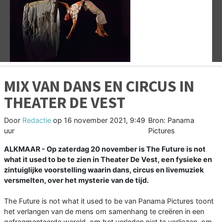
Vorige
V
MIX VAN DANS EN CIRCUS IN
THEATER DE VEST
Door
Redactie
op
16 november 2021, 9:49
Bron: Panama
uur
Pictures
ALKMAAR - Op zaterdag 20 november is The Future is not
what it used to be te zien in Theater De Vest, een fysieke en
zintuiglijke voorstelling waarin dans, circus en livemuziek
versmelten, over het mysterie van de tijd.
The Future is not what it used to be van Panama Pictures toont
het verlangen van de mens om samenhang te creëren in een
gefragmenteerde wereld, om het verleden niet te verliezen, om