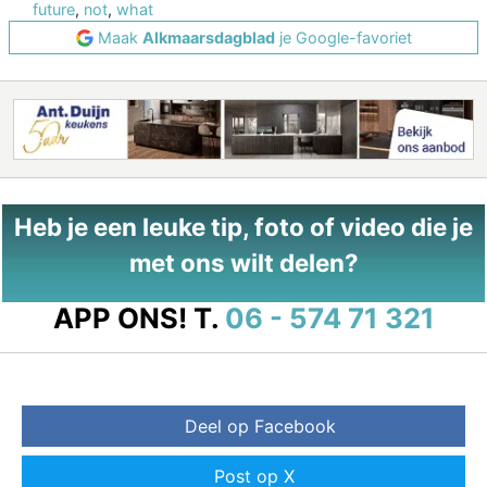
future
,
not
,
what
Maak
Alkmaarsdagblad
je Google-favoriet
Heb je een leuke tip, foto of video die je
met ons wilt delen?
APP ONS!
T.
06 - 574 71 321
Deel op Facebook
Post op X