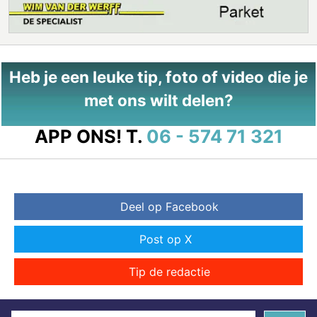
Heb je een leuke tip, foto of video die je
met ons wilt delen?
APP ONS!
T.
06 - 574 71 321
Deel op Facebook
Post op X
Tip de redactie