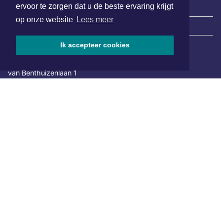
ervoor te zorgen dat u de beste ervaring krijgt
op onze website
Lees meer
|
Nieuws | Sport | Evenementen
Ik accepteer cookies
Hoofdvestiging:
van Benthuizenlaan 1
1701 BZ Heerhugowaard
072 8200 600
redactie@xyto.nl
www.xyto.nl
SOCIAL MEDIA
NIEUWSBRIEF AANMELDEN
Schrijf je in voor onze nieuwsbrief en krijg wekelijks een
samenvatting van alle gebeurtenissen uit jouw regio.